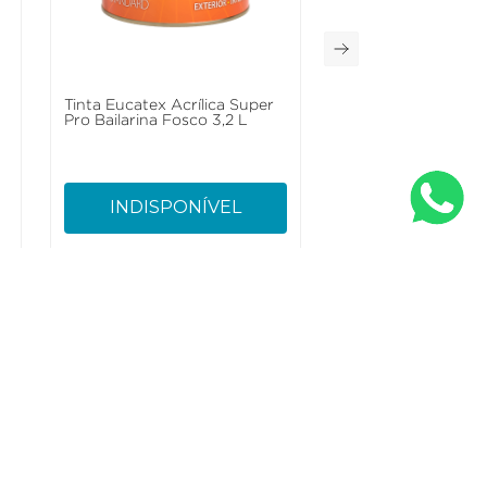
Tinta Eucatex Acrílica Super
Pro Bailarina Fosco 3,2 L
INDISPONÍVEL
nto
Conecte-se
70 21 00, Opção 1
@eucatex.com.br
Formas de pagamento