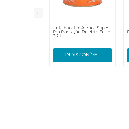
Tinta Eucatex Acrílica Super
Pro Plantação De Mate Fosco
3,2 L
INDISPONÍVEL
Como Trabalhamos
Institucional
Política de Entrega
História
Política de Privacidade
Canal de ética
Trocas e Devoluções
Política de patro