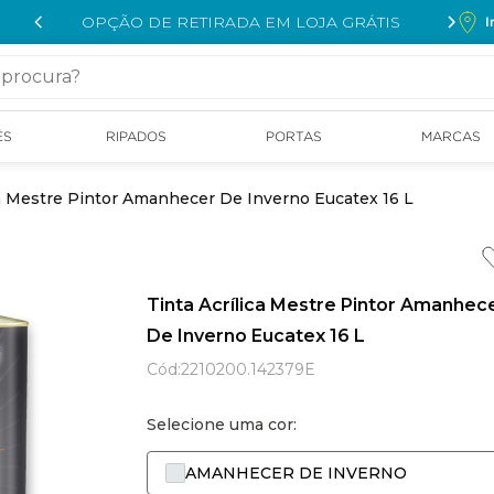
OPÇÃO DE RETIRADA EM LOJA GRÁTIS
I
cura?
ÉS
RIPADOS
PORTAS
MARCAS
ca Mestre Pintor Amanhecer De Inverno Eucatex 16 L
Tinta Acrílica Mestre Pintor Amanhec
De Inverno Eucatex 16 L
Cód
:
2210200.142379E
Selecione uma cor:
AMANHECER DE INVERNO