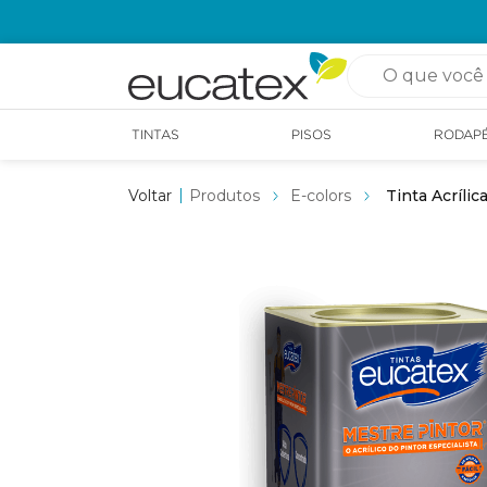
O que você pro
TINTAS
PISOS
RODAP
Produtos
E-colors
Tinta Acríli