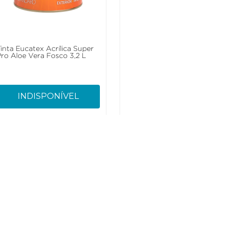
Tinta Eucatex Acrílica Super
Tinta Eucatex Acrílica Super
Pro Aloe Vera Fosco 3,2 L
Pro Mar Do Caribe Fosco 3,2
L
INDISPONÍVEL
INDISPONÍVEL
Sustentabilidade
Atendime
SAC: 0800 1
Missão, Visão e Valores
E-mail SAC:
Socioambiental
lojaeucatex
cínio
Reciclagem