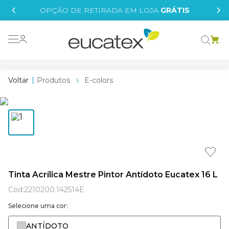
IS
OPÇÃO DE RETIRADA EM LOJA
GRÁTIS
o grafeno
essence
Produtos
E-colors
 tinta
borrachada
tege
líquida
e
Tinta Acrílica Mestre Pintor Antídoto Eucatex 16 L
st tinta
Cód
:
2210200.142514E
Selecione uma cor:
ANTÍDOTO