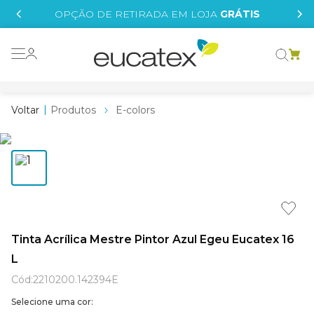
IS
OPÇÃO DE RETIRADA EM LOJA
GRÁTIS
o grafeno
essence
Produtos
E-colors
 tinta
borrachada
tege
líquida
e
Tinta Acrílica Mestre Pintor Azul Egeu Eucatex 16
L
st tinta
Cód
:
2210200.142394E
Selecione uma cor: