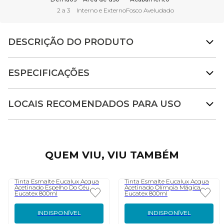
2 a 3
Interno e Externo
Fosco Aveludado
DESCRIÇÃO DO PRODUTO
ESPECIFICAÇÕES
LOCAIS RECOMENDADOS PARA USO
QUEM VIU, VIU TAMBÉM
Tinta Esmalte Eucalux Acqua
Tinta Esmalte Eucalux Acqua
Acetinado Espelho Do Céu
Acetinado Olímpia Mágica
Eucatex 800ml
Eucatex 800ml
INDISPONÍVEL
INDISPONÍVEL