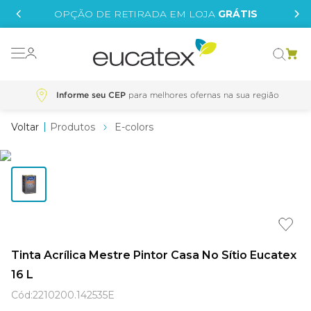
IS
OPÇÃO DE RETIRADA EM LOJA
GRÁTIS
o grafeno
 tinta
Informe seu CEP
essence
Produtos
E-colors
borrachada
e
líquida
st tinta
Tinta Acrílica Mestre Pintor Casa No Sítio Eucatex
tege
16 L
Cód
:
2210200.142535E