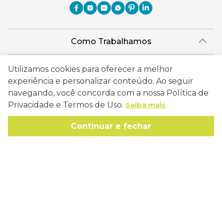
Como Trabalhamos
Política de Entrega
Sobre a Eucatex
Utilizamos cookies para oferecer a melhor
Política de Privacidade
experiência e personalizar conteúdo. Ao seguir
História
Sustentabilidade
navegando, você concorda com a nossa Política de
Trocas e Devoluções
Canal de Ética
Privacidade e Termos de Uso.
Saiba mais
Missão, Visão e Valores
Retire em Loja
Atendimento
Política de Patrocínio
Continuar e fechar
Socioambiental
Regulamentos e Promoções
lojaeucatex@eucatex.com.br
Onde Estamos
Links Úteis
Reciclagem
Políticas de Revenda
SAC: 0800 170 21 00, Opção 1
Formas de pagamento
Mapa do Site
Manejo Florestal