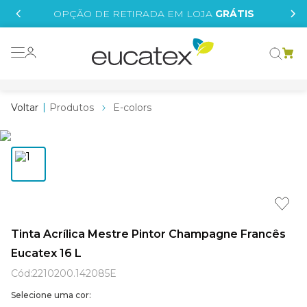
IS
OPÇÃO DE RETIRADA EM LOJA
GRÁTIS
o grafeno
 tinta
Produtos
E-colors
essence
borrachada
e
líquida
st tinta
Tinta Acrílica Mestre Pintor Champagne Francês
Eucatex 16 L
tege
Cód
:
2210200.142085E
Selecione uma cor: