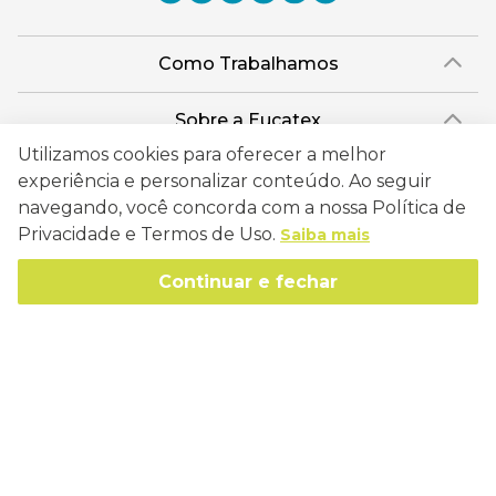
Como Trabalhamos
Política de Entrega
Sobre a Eucatex
Política de Privacidade
Utilizamos cookies para oferecer a melhor
História
Sustentabilidade
experiência e personalizar conteúdo. Ao seguir
Trocas e Devoluções
Canal de Ética
navegando, você concorda com a nossa Política de
Missão, Visão e Valores
Retire em Loja
Atendimento
Privacidade e Termos de Uso.
Saiba mais
Política de Patrocínio
Socioambiental
Regulamentos e Promoções
lojaeucatex@eucatex.com.br
Onde Estamos
Continuar e fechar
Links Úteis
Reciclagem
Políticas de Revenda
SAC: 0800 170 21 00, Opção 1
Formas de pagamento
Mapa do Site
Manejo Florestal