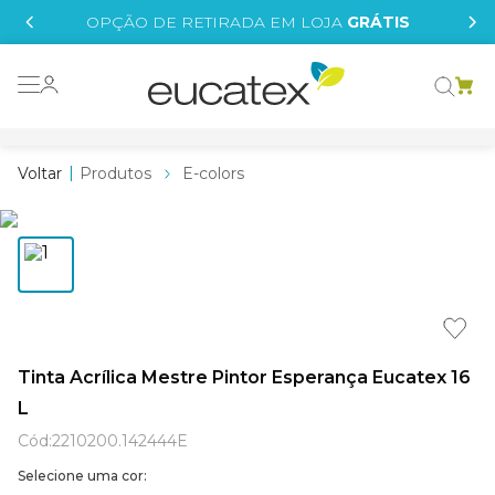
IS
OPÇÃO DE RETIRADA EM LOJA
GRÁTIS
o grafeno
essence
Produtos
E-colors
 tinta
borrachada
tege
líquida
st tinta
Tinta Acrílica Mestre Pintor Esperança Eucatex 16
L
e
Cód
:
2210200.142444E
Selecione uma cor: