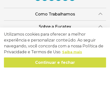
Como Trabalhamos
Política de Entrega
Sobre a Eucatex
Política de Privacidade
Utilizamos cookies para oferecer a melhor
História
Sustentabilidade
experiência e personalizar conteúdo. Ao seguir
Trocas e Devoluções
Canal de Ética
navegando, você concorda com a nossa Política de
Missão, Visão e Valores
Retire em Loja
Atendimento
Privacidade e Termos de Uso.
Saiba mais
Política de Patrocínio
Socioambiental
Regulamentos e Promoções
lojaeucatex@eucatex.com.br
Onde Estamos
Continuar e fechar
Links Úteis
Reciclagem
Políticas de Revenda
SAC: 0800 170 21 00, Opção 1
Formas de pagamento
Mapa do Site
Manejo Florestal