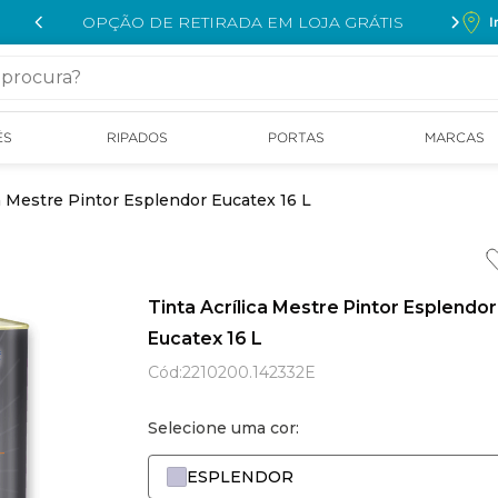
OPÇÃO DE RETIRADA EM LOJA GRÁTIS
I
cura?
ÉS
RIPADOS
PORTAS
MARCAS
ca Mestre Pintor Esplendor Eucatex 16 L
Tinta Acrílica Mestre Pintor Esplendor
Eucatex 16 L
Cód
:
2210200.142332E
Selecione uma cor:
ESPLENDOR