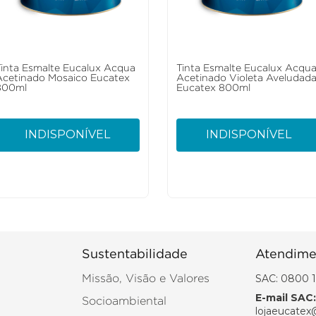
Tinta Esmalte Eucalux Acqua
Tinta Esmalte Eucalux Acqu
Acetinado Mosaico Eucatex
Acetinado Violeta Aveludad
800ml
Eucatex 800ml
INDISPONÍVEL
INDISPONÍVEL
Sustentabilidade
Atendime
SAC: 0800 1
Missão, Visão e Valores
E-mail SAC:
Socioambiental
lojaeucatex