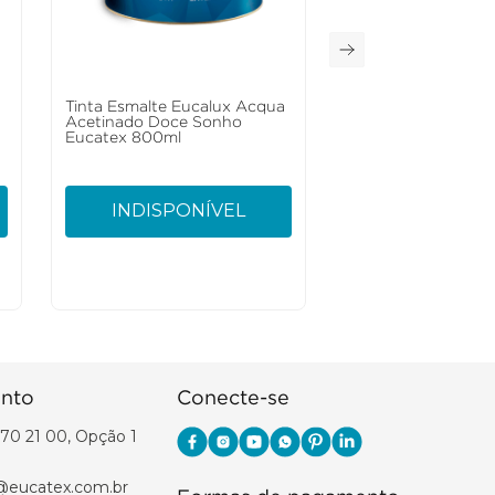
a
Tinta Esmalte Eucalux Acqua
a
Acetinado Doce Sonho
Eucatex 800ml
INDISPONÍVEL
nto
Conecte-se
70 21 00, Opção 1
@eucatex.com.br