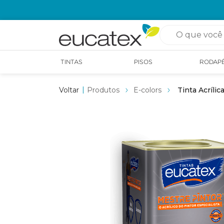
O que você pro
TINTAS
PISOS
RODAP
Produtos
E-colors
Tinta Acríli