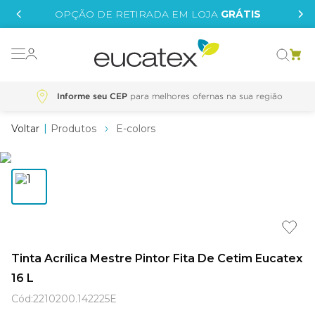
IS
OPÇÃO DE RETIRADA EM LOJA
GRÁTIS
o grafeno
 tinta
Informe seu CEP
essence
Produtos
E-colors
borrachada
e
líquida
st tinta
Tinta Acrílica Mestre Pintor Fita De Cetim Eucatex
tege
16 L
Cód
:
2210200.142225E