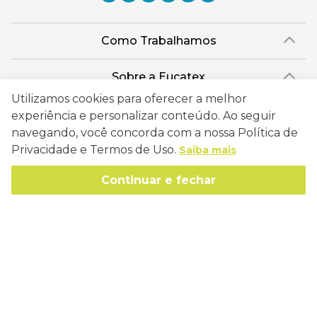
Como Trabalhamos
Política de Entrega
Sobre a Eucatex
Política de Privacidade
Utilizamos cookies para oferecer a melhor
História
Sustentabilidade
experiência e personalizar conteúdo. Ao seguir
Trocas e Devoluções
Canal de Ética
navegando, você concorda com a nossa Política de
Missão, Visão e Valores
Retire em Loja
Atendimento
Privacidade e Termos de Uso.
Saiba mais
Política de Patrocínio
Socioambiental
Regulamentos e Promoções
lojaeucatex@eucatex.com.br
Onde Estamos
Continuar e fechar
Links Úteis
Reciclagem
Políticas de Revenda
SAC: 0800 170 21 00, Opção 1
Formas de pagamento
Mapa do Site
Manejo Florestal