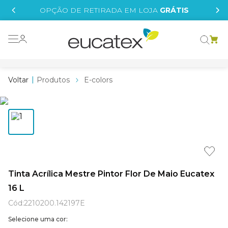
IS
OPÇÃO DE RETIRADA EM LOJA
GRÁTIS
o grafeno
 tinta
Produtos
E-colors
essence
borrachada
e
líquida
st tinta
Tinta Acrílica Mestre Pintor Flor De Maio Eucatex
16 L
tege
Cód
:
2210200.142197E
Selecione uma cor: