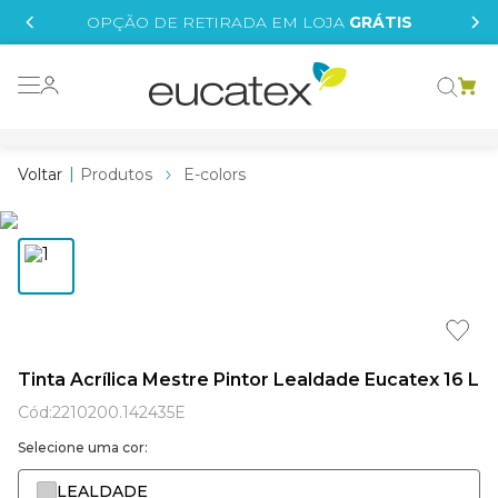
IS
OPÇÃO DE RETIRADA EM LOJA
GRÁTIS
o grafeno
 tinta
Produtos
E-colors
essence
borrachada
e
líquida
st tinta
Tinta Acrílica Mestre Pintor Lealdade Eucatex 16 L
tege
Cód
:
2210200.142435E
Selecione uma cor:
LEALDADE