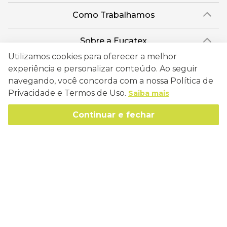
Como Trabalhamos
Política de Entrega
Sobre a Eucatex
Política de Privacidade
Utilizamos cookies para oferecer a melhor
História
Sustentabilidade
experiência e personalizar conteúdo. Ao seguir
Trocas e Devoluções
Canal de Ética
navegando, você concorda com a nossa Política de
Missão, Visão e Valores
Retire em Loja
Atendimento
Privacidade e Termos de Uso.
Saiba mais
Política de Patrocínio
Socioambiental
Regulamentos e Promoções
lojaeucatex@eucatex.com.br
Onde Estamos
Continuar e fechar
Links Úteis
Reciclagem
Políticas de Revenda
SAC: 0800 170 21 00, Opção 1
Formas de pagamento
Mapa do Site
Manejo Florestal