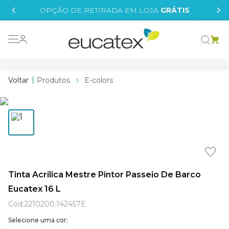
IS
OPÇÃO DE RETIRADA EM LOJA
GRÁTIS
o grafeno
 tinta
Produtos
E-colors
essence
borrachada
e
líquida
st tinta
Tinta Acrílica Mestre Pintor Passeio De Barco
Eucatex 16 L
tege
Cód
:
2210200.142457E
Selecione uma cor: