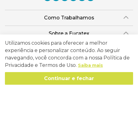
Como Trabalhamos
Política de Entrega
Sobre a Eucatex
Política de Privacidade
Utilizamos cookies para oferecer a melhor
História
Sustentabilidade
experiência e personalizar conteúdo. Ao seguir
Trocas e Devoluções
Canal de Ética
navegando, você concorda com a nossa Política de
Missão, Visão e Valores
Retire em Loja
Atendimento
Privacidade e Termos de Uso.
Saiba mais
Política de Patrocínio
Socioambiental
Regulamentos e Promoções
lojaeucatex@eucatex.com.br
Onde Estamos
Continuar e fechar
Links Úteis
Reciclagem
Políticas de Revenda
SAC: 0800 170 21 00, Opção 1
Formas de pagamento
Mapa do Site
Manejo Florestal