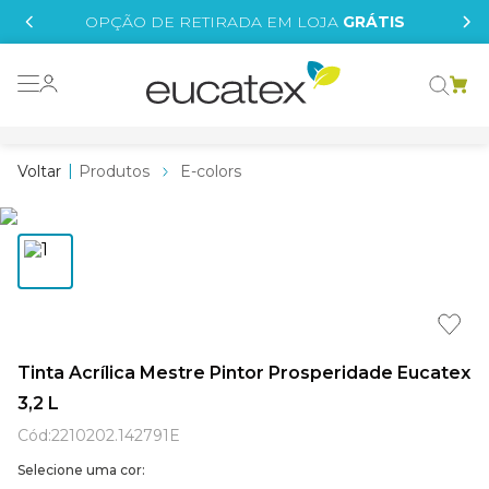
IS
OPÇÃO DE RETIRADA EM LOJA
GRÁTIS
o grafeno
 tinta
Produtos
E-colors
essence
borrachada
e
líquida
st tinta
Tinta Acrílica Mestre Pintor Prosperidade Eucatex
3,2 L
tege
Cód
:
2210202.142791E
Selecione uma cor: