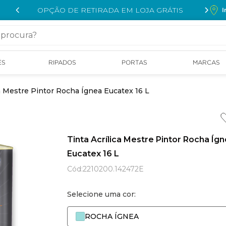
OPÇÃO DE RETIRADA EM LOJA GRÁTIS
I
cura?
ÉS
RIPADOS
PORTAS
MARCAS
ca Mestre Pintor Rocha Ígnea Eucatex 16 L
Tinta Acrílica Mestre Pintor Rocha Íg
Eucatex 16 L
Cód
:
2210200.142472E
Selecione uma cor:
ROCHA ÍGNEA