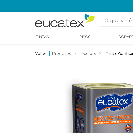
O que você pro
TINTAS
PISOS
RODAP
Produtos
E-colors
Tinta Acríli