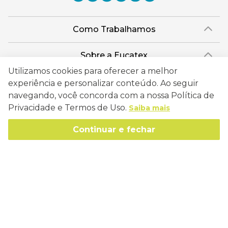
Como Trabalhamos
Política de Entrega
Sobre a Eucatex
Política de Privacidade
Utilizamos cookies para oferecer a melhor
História
Sustentabilidade
experiência e personalizar conteúdo. Ao seguir
Trocas e Devoluções
Canal de Ética
navegando, você concorda com a nossa Política de
Missão, Visão e Valores
Retire em Loja
Atendimento
Privacidade e Termos de Uso.
Saiba mais
Política de Patrocínio
Socioambiental
Regulamentos e Promoções
lojaeucatex@eucatex.com.br
Onde Estamos
Continuar e fechar
Links Úteis
Reciclagem
Políticas de Revenda
SAC: 0800 170 21 00, Opção 1
Formas de pagamento
Mapa do Site
Manejo Florestal