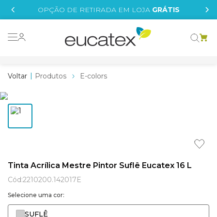
IS
OPÇÃO DE RETIRADA EM LOJA
GRÁTIS
o grafeno
 tinta
Produtos
E-colors
essence
borrachada
e
líquida
st tinta
Tinta Acrílica Mestre Pintor Suflê Eucatex 16 L
tege
Cód
:
2210200.142017E
Selecione uma cor:
SUFLÊ