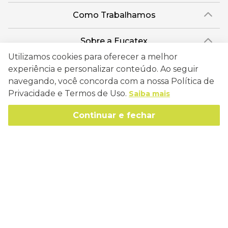
Como Trabalhamos
Política de Entrega
Sobre a Eucatex
Política de Privacidade
Utilizamos cookies para oferecer a melhor
História
Sustentabilidade
experiência e personalizar conteúdo. Ao seguir
Trocas e Devoluções
Canal de Ética
navegando, você concorda com a nossa Política de
Missão, Visão e Valores
Retire em Loja
Atendimento
Privacidade e Termos de Uso.
Saiba mais
Política de Patrocínio
Socioambiental
Regulamentos e Promoções
lojaeucatex@eucatex.com.br
Onde Estamos
Continuar e fechar
Links Úteis
Reciclagem
Políticas de Revenda
SAC: 0800 170 21 00, Opção 1
Formas de pagamento
Mapa do Site
Manejo Florestal