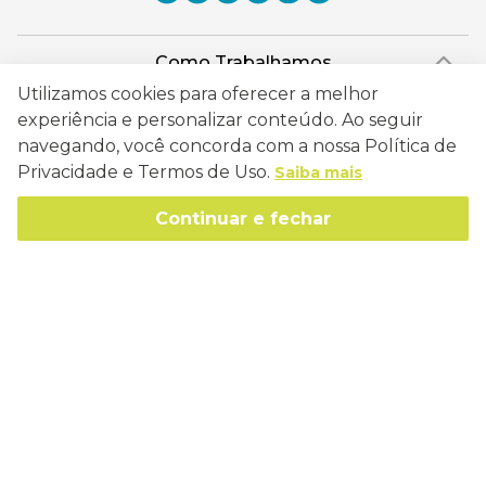
Como Trabalhamos
Utilizamos cookies para oferecer a melhor
Política de Entrega
Sobre a Eucatex
experiência e personalizar conteúdo. Ao seguir
Política de Privacidade
navegando, você concorda com a nossa Política de
História
Privacidade e Termos de Uso.
Sustentabilidade
Saiba mais
Trocas e Devoluções
Canal de Ética
Missão, Visão e Valores
Continuar e fechar
Retire em Loja
Atendimento
Política de Patrocínio
Socioambiental
Regulamentos e Promoções
lojaeucatex@eucatex.com.br
Onde Estamos
Links Úteis
Reciclagem
Políticas de Revenda
SAC: 0800 170 21 00, Opção 1
Formas de pagamento
Mapa do Site
Manejo Florestal