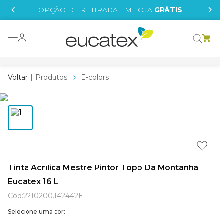
IS
OPÇÃO DE RETIRADA EM LOJA
GRÁTIS
o grafeno
essence
Produtos
E-colors
 tinta
borrachada
tege
líquida
st tinta
Tinta Acrílica Mestre Pintor Topo Da Montanha
Eucatex 16 L
e
Cód
:
2210200.142442E
Selecione uma cor: