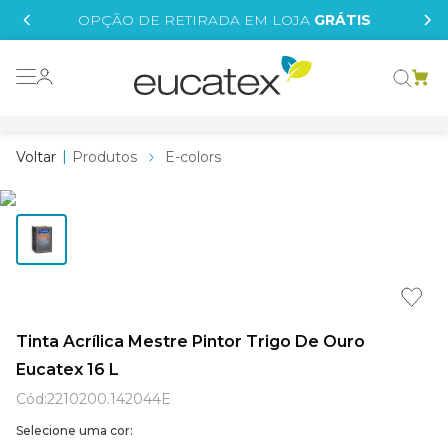
IS
OPÇÃO DE RETIRADA EM LOJA
GRÁTIS
o grafeno
 tinta
Produtos
E-colors
essence
borrachada
e
líquida
st tinta
Tinta Acrílica Mestre Pintor Trigo De Ouro
Eucatex 16 L
tege
Cód
:
2210200.142044E
Selecione uma cor: