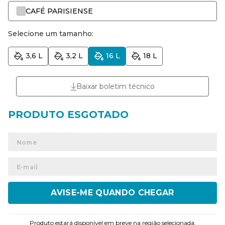
CAFÉ PARISIENSE
Selecione um tamanho:
3,6 L
3,2 L
16 L
18 L
Baixar boletim técnico
ENVIAR
Produto estará disponível em breve na região selecionada.