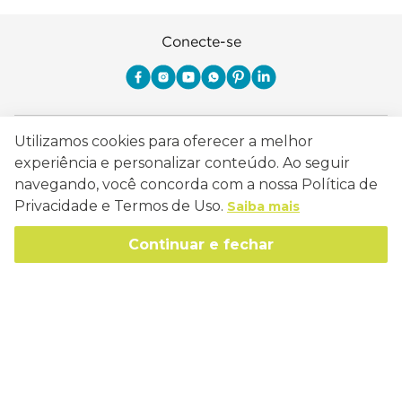
Conecte-se
Como Trabalhamos
Utilizamos cookies para oferecer a melhor
experiência e personalizar conteúdo. Ao seguir
Política de Entrega
Sobre a Eucatex
navegando, você concorda com a nossa Política de
Política de Privacidade
Privacidade e Termos de Uso.
Saiba mais
História
Sustentabilidade
Trocas e Devoluções
Continuar e fechar
Canal de Ética
Missão, Visão e Valores
Retire em Loja
Atendimento
Política de Patrocínio
Socioambiental
Regulamentos e Promoções
lojaeucatex@eucatex.com.br
Onde Estamos
Links Úteis
Reciclagem
Políticas de Revenda
SAC: 0800 170 21 00, Opção 1
Formas de pagamento
Mapa do Site
Manejo Florestal