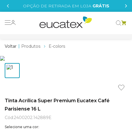
IS
OPÇÃO DE RETIRADA EM LOJA
GRÁTIS
o grafeno
essence
Produtos
E-colors
 tinta
borrachada
tege
líquida
st tinta
Tinta Acrílica Super Premium Eucatex Café
Parisiense 16 L
e
Cód
:
2400202.142889E
Selecione uma cor: