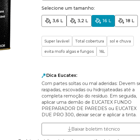
Selecione um tamanho:
3,6 L
3,2 L
16 L
18 L
Super lavável
Total cobertura
sol e chuva
evita mofo algas e fungos
16L
Dica Eucatex:
Com partes soltas ou mal aderidas: Devem s
raspadas, escovadas ou hidrojateadas até a
completa remoção do resíduo. Em seguida,
aplicar uma demão de EUCATEX FUNDO
PREPARADOR DE PAREDES ou EUCATEX
DUE PRO 300, deixar secar e aplicar a tinta.
Baixar boletim técnico