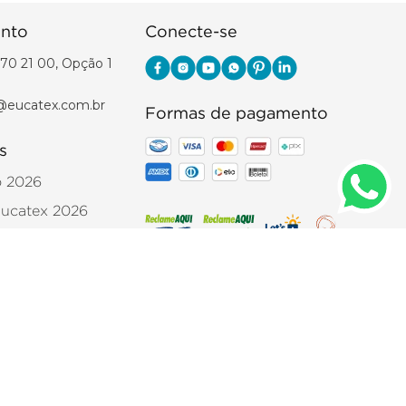
nto
Conecte-se
70 21 00, Opção 1
@eucatex.com.br
Formas de pagamento
s
o 2026
Eucatex 2026
para garantir desempenho e
pisos
 comerciais. Nós oferecemos
,
is adequados para cada etapa da
. 05.396.883/0001-14