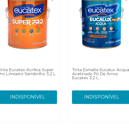
Tinta Eucatex Acrílica Super
Tinta Esmalte Eucalux Acqu
Pro Limoeiro Semibrilho 3,2 L
Acetinado Pó De Arroz
Eucatex 3,2 L
INDISPONÍVEL
INDISPONÍVEL