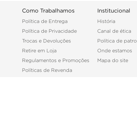
Como Trabalhamos
Institucional
Política de Entrega
História
Política de Privacidade
Canal de ética
Trocas e Devoluções
Política de patro
Retire em Loja
Onde estamos
Regulamentos e Promoções
Mapa do site
Políticas de Revenda
Bem-vindos à Eucatex! Aqui, nós oferecemos soluções comple
facilidade de aplicação. Encontre materiais indicados para di
tintas
ripados
portas
rodapés
,
,
e
, além de acessórios para ins
obra, com a qualidade e a confiabilidade de uma marca referê
Eucatex Distribuição e Logística Ltda Av. Pres. Juscelino Kub