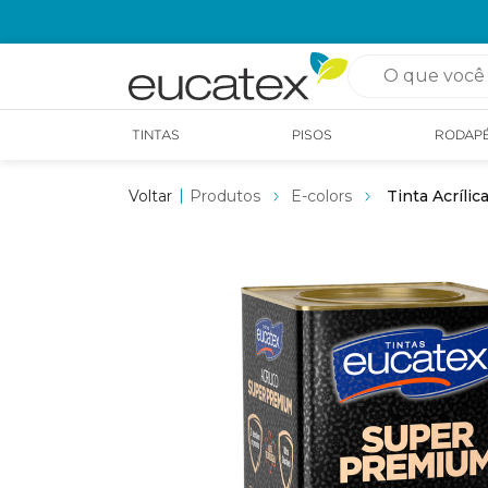
O que você pro
TINTAS
PISOS
RODAP
Produtos
E-colors
Tinta Acríli