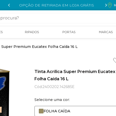
OPÇÃO DE RETIRADA EM LOJA GRÁTIS
I
cura?
ÉS
RIPADOS
PORTAS
MARCAS
ca Super Premium Eucatex Folha Caída 16 L
Tinta Acrílica Super Premium Eucatex
Folha Caída 16 L
Cód
:
2400202.142685E
Selecione uma cor:
FOLHA CAÍDA