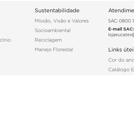
Sustentabilidade
Atendime
SAC: 0800 1
Missão, Visão e Valores
E-mail SAC:
Socioambiental
lojaeucatex
cínio
Reciclagem
Manejo Florestal
Links útei
Cor do an
Catálogo 
tas para construção, reforma e acabamento, com produtos desenvolvidos 
ferentes tipos de projetos, atendendo tanto ambientes residenciais quanto
talação e acabamento. Navegue pelas categorias e escolha os produtos ma
ncia no mercado!
itschek, 1830 - Torre 1 - 11º andar - Sala B 04543-900 - São Paulo-SP CNPJ