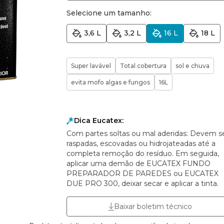
Selecione um tamanho:
3,6 L
3,2 L
16 L
18 L
Super lavável
Total cobertura
sol e chuva
evita mofo algas e fungos
16L
Dica Eucatex:
Com partes soltas ou mal aderidas: Devem s
raspadas, escovadas ou hidrojateadas até a
completa remoção do resíduo. Em seguida,
aplicar uma demão de EUCATEX FUNDO
PREPARADOR DE PAREDES ou EUCATEX
DUE PRO 300, deixar secar e aplicar a tinta.
Baixar boletim técnico