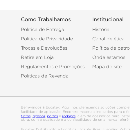
Como Trabalhamos
Institucional
Política de Entrega
História
Política de Privacidade
Canal de ética
Trocas e Devoluções
Política de patro
Retire em Loja
Onde estamos
Regulamentos e Promoções
Mapa do site
Políticas de Revenda
Bem-vindos à Eucatex! Aqui, nós oferecemos soluções comple
facilidade de aplicação. Encontre materiais indicados para di
tintas
ripados
portas
rodapés
,
,
e
, além de acessórios para ins
obra, com a qualidade e a confiabilidade de uma marca referê
Eucatex Distribuição e Logística Ltda Av. Pres. Juscelino Kub