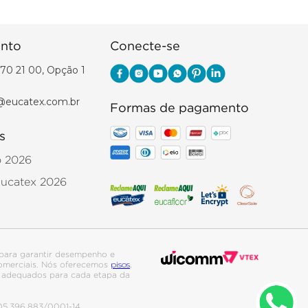
nto
Conecte-se
70 21 00, Opção 1
@eucatex.com.br
Formas de pagamento
s
o 2026
Eucatex 2026
para garantir desempenho e
pisos
 comerciais. Nós oferecemos
,
is adequados para cada etapa da
. 05.396.883/0001-14