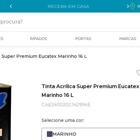
RECEBA EM CASA
I
cura?
ÉS
RIPADOS
PORTAS
MARCAS
ca Super Premium Eucatex Marinho 16 L
Tinta Acrílica Super Premium Eucatex
Marinho 16 L
Cód
:
2400202.142994E
Selecione uma cor:
MARINHO