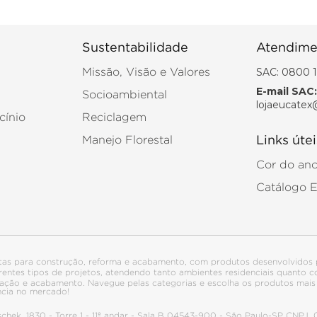
Sustentabilidade
Atendime
SAC: 0800 1
Missão, Visão e Valores
E-mail SAC:
Socioambiental
lojaeucatex
cínio
Reciclagem
Manejo Florestal
Links útei
Cor do an
Catálogo 
tas para construção, reforma e acabamento, com produtos desenvolvidos 
ferentes tipos de projetos, atendendo tanto ambientes residenciais quanto
talação e acabamento. Navegue pelas categorias e escolha os produtos ma
ncia no mercado!
itschek, 1830 - Torre 1 - 11º andar - Sala B 04543-900 - São Paulo-SP CNPJ