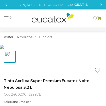
IS
OPÇÃO DE RETIRADA EM LOJA
GRÁTIS
o grafeno
essence
Produtos
E-colors
 tinta
borrachada
tege
líquida
e
Tinta Acrílica Super Premium Eucatex Noite
Nebulosa 3,2 L
st tinta
Cód
:
2400200.132997E
Selecione uma cor: