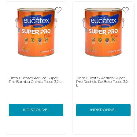
Tinta Eucatex Acrílica Super
Tinta Eucatex Acrílica Super
Pro Bambu Chinês Fosco 3,2 L
Pro Recheio De Bolo Fosco 3,2
L
INDISPONÍVEL
INDISPONÍVEL