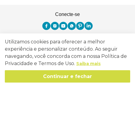
Conecte-se
Utilizamos cookies para oferecer a melhor
Como Trabalhamos
experiência e personalizar conteúdo. Ao seguir
navegando, você concorda com a nossa Política de
Política de Entrega
Sobre a Eucatex
Privacidade e Termos de Uso.
Saiba mais
Política de Privacidade
História
Continuar e fechar
Sustentabilidade
Trocas e Devoluções
Canal de Ética
Missão, Visão e Valores
Retire em Loja
Atendimento
Política de Patrocínio
Socioambiental
Regulamentos e Promoções
lojaeucatex@eucatex.com.br
Onde Estamos
Links Úteis
Reciclagem
Políticas de Revenda
SAC: 0800 170 21 00, Opção 1
Formas de pagamento
Mapa do Site
Manejo Florestal