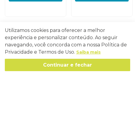
Utilizamos cookies para oferecer a melhor
Conecte-se
experiência e personalizar conteúdo. Ao seguir
navegando, você concorda com a nossa Política de
Privacidade e Termos de Uso.
Saiba mais
Continuar e fechar
Como Trabalhamos
Política de Entrega
Sobre a Eucatex
Política de Privacidade
História
Sustentabilidade
Trocas e Devoluções
Canal de Ética
Missão, Visão e Valores
Retire em Loja
Atendimento
Política de Patrocínio
Socioambiental
Regulamentos e Promoções
lojaeucatex@eucatex.com.br
Onde Estamos
Links Úteis
Reciclagem
Políticas de Revenda
SAC: 0800 170 21 00, Opção 1