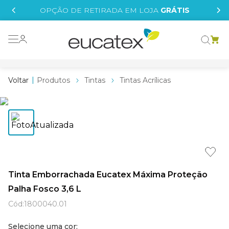
IS
OPÇÃO DE RETIRADA EM LOJA
GRÁTIS
o grafeno
 tinta
Produtos
Tintas
Tintas Acrílicas
essence
borrachada
e
líquida
st tinta
Tinta Emborrachada Eucatex Máxima Proteção
Palha Fosco 3,6 L
tege
Cód
:
1800040.01
Selecione uma cor: