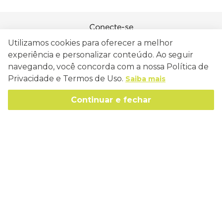
Conecte-se
Utilizamos cookies para oferecer a melhor
experiência e personalizar conteúdo. Ao seguir
navegando, você concorda com a nossa Política de
Privacidade e Termos de Uso.
Saiba mais
Como Trabalhamos
Política de Entrega
Continuar e fechar
Sobre a Eucatex
Política de Privacidade
História
Sustentabilidade
Trocas e Devoluções
Canal de Ética
Missão, Visão e Valores
Retire em Loja
Atendimento
Política de Patrocínio
Socioambiental
Regulamentos e Promoções
lojaeucatex@eucatex.com.br
Onde Estamos
Links Úteis
Reciclagem
Políticas de Revenda
SAC: 0800 170 21 00, Opção 1
Formas de pagamento
Mapa do Site
Manejo Florestal