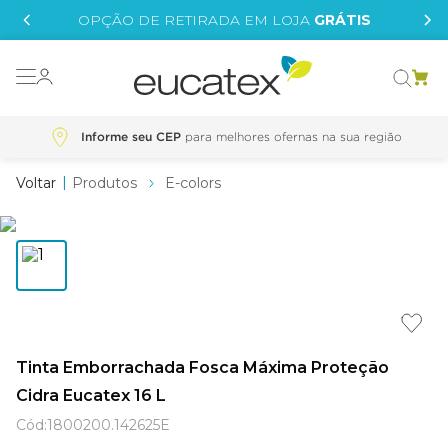
IS
OPÇÃO DE RETIRADA EM LOJA
GRÁTIS
o grafeno
 tinta
Informe seu CEP
essence
Produtos
E-colors
borrachada
e
líquida
st tinta
Tinta Emborrachada Fosca Máxima Proteção
tege
Cidra Eucatex 16 L
Cód
:
1800200.142625E