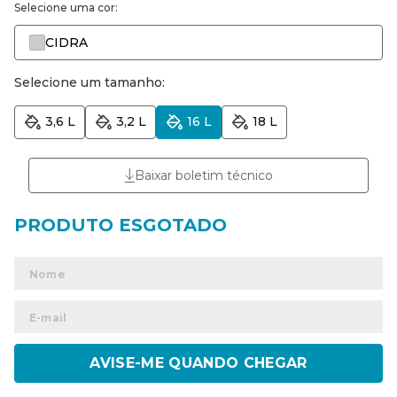
Selecione uma cor:
CIDRA
Selecione um tamanho:
3,6 L
3,2 L
16 L
18 L
Baixar boletim técnico
ENVIAR