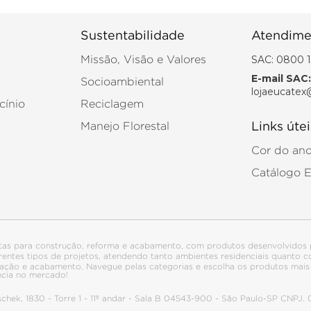
Sustentabilidade
Atendime
SAC: 0800 1
Missão, Visão e Valores
E-mail SAC:
Socioambiental
lojaeucatex
cínio
Reciclagem
Manejo Florestal
Links útei
Cor do an
Catálogo 
tas para construção, reforma e acabamento, com produtos desenvolvidos 
ferentes tipos de projetos, atendendo tanto ambientes residenciais quanto
talação e acabamento. Navegue pelas categorias e escolha os produtos ma
ncia no mercado!
itschek, 1830 - Torre 1 - 11º andar - Sala B 04543-900 - São Paulo-SP CNPJ