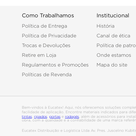
Como Trabalhamos
Institucional
Política de Entrega
História
Política de Privacidade
Canal de ética
Trocas e Devoluções
Política de patro
Retire em Loja
Onde estamos
Regulamentos e Promoções
Mapa do site
Políticas de Revenda
Bem-vindos à Eucatex! Aqui, nós oferecemos soluções comple
facilidade de aplicação. Encontre materiais indicados para di
tintas
ripados
portas
rodapés
,
,
e
, além de acessórios para ins
obra, com a qualidade e a confiabilidade de uma marca referê
Eucatex Distribuição e Logística Ltda Av. Pres. Juscelino Kub