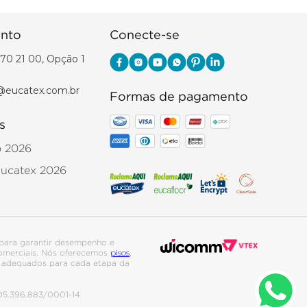
nto
Conecte-se
70 21 00, Opção 1
@eucatex.com.br
Formas de pagamento
s
o 2026
Eucatex 2026
para garantir desempenho e
pisos
 comerciais. Nós oferecemos
,
is adequados para cada etapa da
. 05.396.883/0001-14