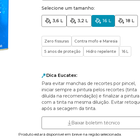
Selecione um tamanho:
3,6 L
3,2 L
16 L
18 L
Zero fissuras
Contra mofo e Maresia
5 anos de proteção
Hidro repelente
16 L
Dica Eucatex:
Para evitar manchas de recortes por pincel,
iniciar sempre a pintura pelos recortes (tinta
diluída na recomendação) e finalizar a pintura
com a tinta na mesma diluição. Evitar retoqu
após a secagem da tinta.
Baixar boletim técnico
Produto estará disponível em breve na região selecionada.