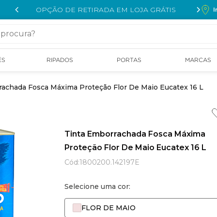
OPÇÃO DE RETIRADA EM LOJA GRÁTIS
I
cura?
ÉS
RIPADOS
PORTAS
MARCAS
rachada Fosca Máxima Proteção Flor De Maio Eucatex 16 L
Tinta Emborrachada Fosca Máxima
Proteção Flor De Maio Eucatex 16 L
Cód
:
1800200.142197E
Selecione uma cor:
FLOR DE MAIO