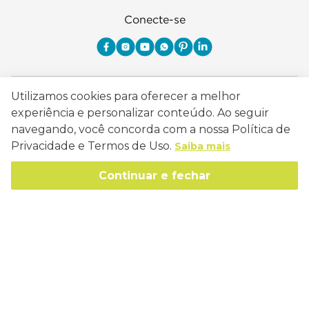
Conecte-se
Como Trabalhamos
Utilizamos cookies para oferecer a melhor
experiência e personalizar conteúdo. Ao seguir
Política de Entrega
Sobre a Eucatex
navegando, você concorda com a nossa Política de
Política de Privacidade
Privacidade e Termos de Uso.
Saiba mais
História
Sustentabilidade
Trocas e Devoluções
Continuar e fechar
Canal de Ética
Missão, Visão e Valores
Retire em Loja
Atendimento
Política de Patrocínio
Socioambiental
Regulamentos e Promoções
lojaeucatex@eucatex.com.br
Onde Estamos
Links Úteis
Reciclagem
Políticas de Revenda
SAC: 0800 170 21 00, Opção 1
Formas de pagamento
Mapa do Site
Manejo Florestal