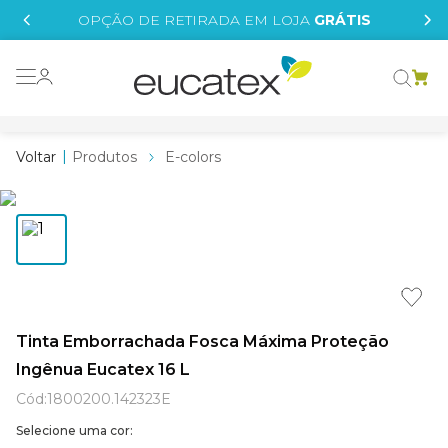
IS
OPÇÃO DE RETIRADA EM LOJA
GRÁTIS
o grafeno
 tinta
Produtos
E-colors
essence
borrachada
e
líquida
st tinta
Tinta Emborrachada Fosca Máxima Proteção
Ingênua Eucatex 16 L
tege
Cód
:
1800200.142323E
Selecione uma cor: