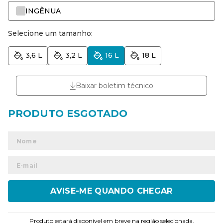
INGÊNUA
Selecione um tamanho:
3,6 L
3,2 L
16 L
18 L
Baixar boletim técnico
ENVIAR
Produto estará disponível em breve na região selecionada.