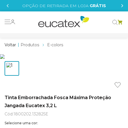
IS
OPÇÃO DE RETIRADA EM LOJA
GRÁTIS
o grafeno
 tinta
Produtos
E-colors
essence
borrachada
e
líquida
st tinta
Tinta Emborrachada Fosca Máxima Proteção
Jangada Eucatex 3,2 L
tege
Cód
:
1800202.132825E
Selecione uma cor: