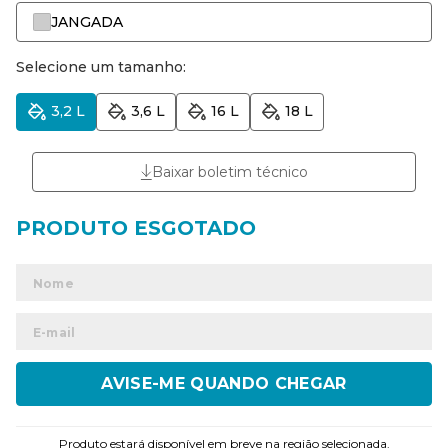
JANGADA
Selecione um tamanho:
3,2 L
3,6 L
16 L
18 L
Baixar boletim técnico
ENVIAR
Produto estará disponível em breve na região selecionada.