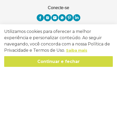
Conecte-se
Utilizamos cookies para oferecer a melhor
Como Trabalhamos
experiência e personalizar conteúdo. Ao seguir
navegando, você concorda com a nossa Política de
Política de Entrega
Sobre a Eucatex
Privacidade e Termos de Uso.
Saiba mais
Política de Privacidade
História
Continuar e fechar
Sustentabilidade
Trocas e Devoluções
Canal de Ética
Missão, Visão e Valores
Retire em Loja
Atendimento
Política de Patrocínio
Socioambiental
Regulamentos e Promoções
lojaeucatex@eucatex.com.br
Onde Estamos
Links Úteis
Reciclagem
Políticas de Revenda
SAC: 0800 170 21 00, Opção 1
Formas de pagamento
Mapa do Site
Manejo Florestal