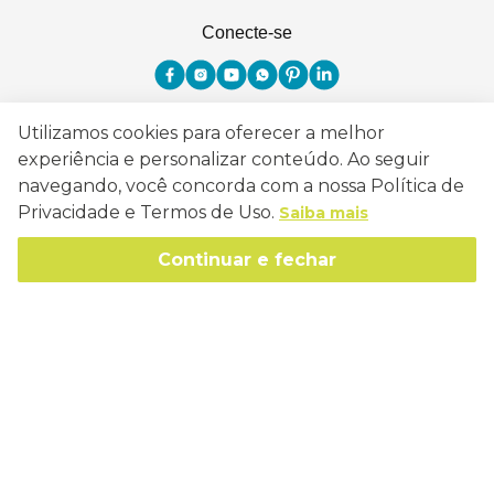
Conecte-se
Utilizamos cookies para oferecer a melhor
Como Trabalhamos
experiência e personalizar conteúdo. Ao seguir
navegando, você concorda com a nossa Política de
Política de Entrega
Sobre a Eucatex
Privacidade e Termos de Uso.
Saiba mais
Política de Privacidade
História
Continuar e fechar
Sustentabilidade
Trocas e Devoluções
Canal de Ética
Missão, Visão e Valores
Retire em Loja
Atendimento
Política de Patrocínio
Socioambiental
Regulamentos e Promoções
lojaeucatex@eucatex.com.br
Onde Estamos
Links Úteis
Reciclagem
Políticas de Revenda
SAC: 0800 170 21 00, Opção 1
Formas de pagamento
Mapa do Site
Manejo Florestal