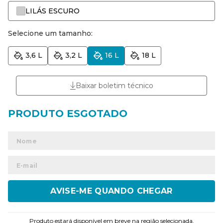
LILÁS ESCURO
Selecione um tamanho:
3,6 L
3,2 L
16 L
18 L
Baixar boletim técnico
ENVIAR
Produto estará disponível em breve na região selecionada.