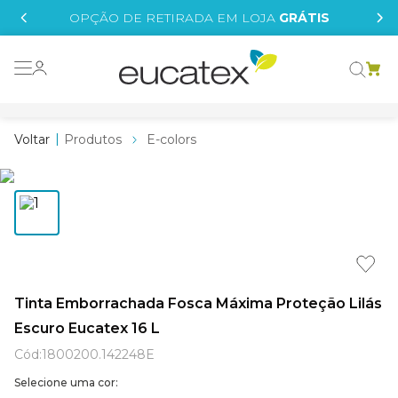
IS
OPÇÃO DE RETIRADA EM LOJA
GRÁTIS
o grafeno
 tinta
Produtos
E-colors
essence
borrachada
e
líquida
st tinta
Tinta Emborrachada Fosca Máxima Proteção Lilás
Escuro Eucatex 16 L
tege
Cód
:
1800200.142248E
Selecione uma cor: