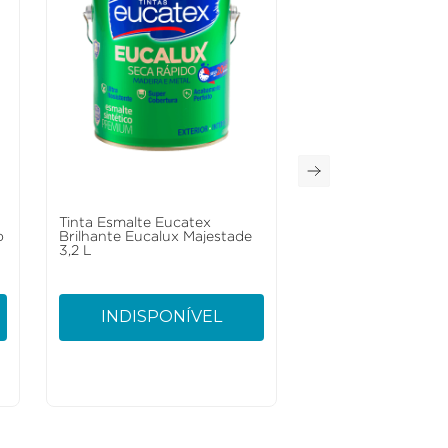
Tinta Esmalte Eucatex
o
Brilhante Eucalux Majestade
3,2 L
INDISPONÍVEL