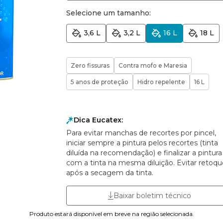
Selecione um tamanho:
3,6 L
3,2 L
16 L
18 L
Zero fissuras
Contra mofo e Maresia
5 anos de proteção
Hidro repelente
16 L
Dica Eucatex:
Para evitar manchas de recortes por pincel,
iniciar sempre a pintura pelos recortes (tinta
diluída na recomendação) e finalizar a pintura
com a tinta na mesma diluição. Evitar retoqu
após a secagem da tinta.
Baixar boletim técnico
Produto estará disponível em breve na região selecionada.