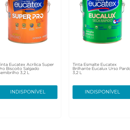
Tinta Eucatex Acrílica Super
Tinta Esmalte Eucatex
Pro Biscoito Salgado
Brilhante Eucalux Urso Pard
emibrilho 3,2 L
3,2 L
INDISPONÍVEL
INDISPONÍVEL