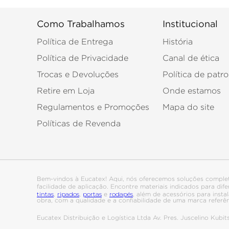
Como Trabalhamos
Institucional
Política de Entrega
História
Política de Privacidade
Canal de ética
Trocas e Devoluções
Política de patro
Retire em Loja
Onde estamos
Regulamentos e Promoções
Mapa do site
Políticas de Revenda
Bem-vindos à Eucatex! Aqui, nós oferecemos soluções comple
facilidade de aplicação. Encontre materiais indicados para di
tintas
ripados
portas
rodapés
,
,
e
, além de acessórios para ins
obra, com a qualidade e a confiabilidade de uma marca referê
Eucatex Distribuição e Logística Ltda Av. Pres. Juscelino Kub