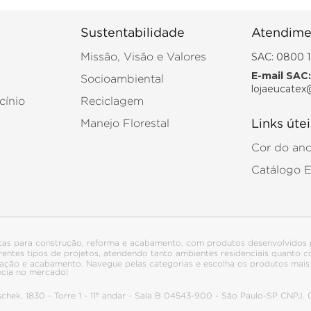
Sustentabilidade
Atendime
SAC: 0800 1
Missão, Visão e Valores
E-mail SAC:
Socioambiental
lojaeucatex
cínio
Reciclagem
Manejo Florestal
Links útei
Cor do an
Catálogo 
tas para construção, reforma e acabamento, com produtos desenvolvidos 
ferentes tipos de projetos, atendendo tanto ambientes residenciais quanto
talação e acabamento. Navegue pelas categorias e escolha os produtos ma
ncia no mercado!
itschek, 1830 - Torre 1 - 11º andar - Sala B 04543-900 - São Paulo-SP CNPJ