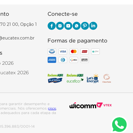
nto
Conecte-se
70 21 00, Opção 1
@eucatex.com.br
Formas de pagamento
s
o 2026
Eucatex 2026
para garantir desempenho e
pisos
 comerciais. Nós oferecemos
,
is adequados para cada etapa da
. 05.396.883/0001-14