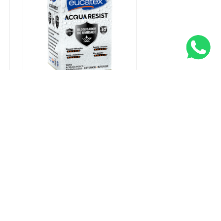
Tinta Impermeabilizante
Acqua Resist Passagem
Bíblica 16 L
INDISPONÍVEL