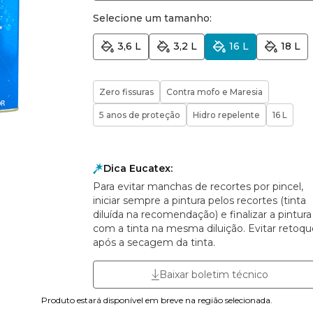
Selecione um tamanho:
3,6 L
3,2 L
16 L
18 L
Zero fissuras
Contra mofo e Maresia
5 anos de proteção
Hidro repelente
16 L
Dica Eucatex:
Para evitar manchas de recortes por pincel,
iniciar sempre a pintura pelos recortes (tinta
diluída na recomendação) e finalizar a pintura
com a tinta na mesma diluição. Evitar retoqu
após a secagem da tinta.
Baixar boletim técnico
Produto estará disponível em breve na região selecionada.