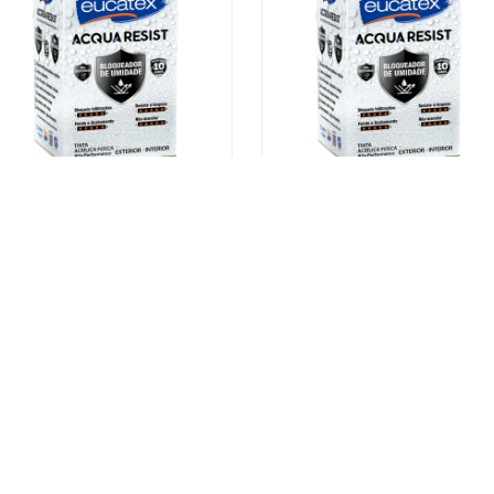
Tinta Impermeabilizante
Tinta Impermeabilizante
Acqua Resist Creme De
Acqua Resist Reino Do
Aspargo 16 L
Príncipe 16 L
INDISPONÍVEL
INDISPONÍVEL