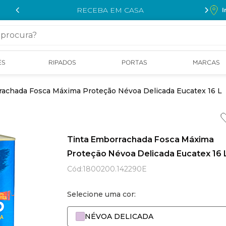
RECEBA EM CASA
I
cura?
ÉS
RIPADOS
PORTAS
MARCAS
rachada Fosca Máxima Proteção Névoa Delicada Eucatex 16 L
Tinta Emborrachada Fosca Máxima
Proteção Névoa Delicada Eucatex 16 
Cód
:
1800200.142290E
Selecione uma cor:
NÉVOA DELICADA