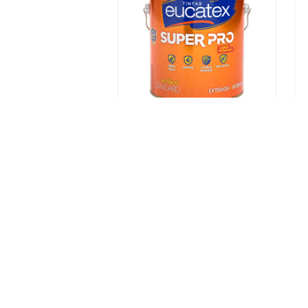
Tinta Eucatex Acrílica Super
Pro Meditação Semibrilho 3,2
L
INDISPONÍVEL