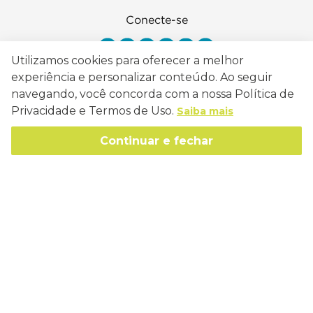
Conecte-se
Utilizamos cookies para oferecer a melhor
experiência e personalizar conteúdo. Ao seguir
navegando, você concorda com a nossa Política de
Como Trabalhamos
Privacidade e Termos de Uso.
Saiba mais
Política de Entrega
Sobre a Eucatex
Continuar e fechar
Política de Privacidade
História
Sustentabilidade
Trocas e Devoluções
Canal de Ética
Missão, Visão e Valores
Retire em Loja
Atendimento
Política de Patrocínio
Socioambiental
Regulamentos e Promoções
lojaeucatex@eucatex.com.br
Onde Estamos
Links Úteis
Reciclagem
Políticas de Revenda
SAC: 0800 170 21 00, Opção 1
Formas de pagamento
Mapa do Site
Manejo Florestal