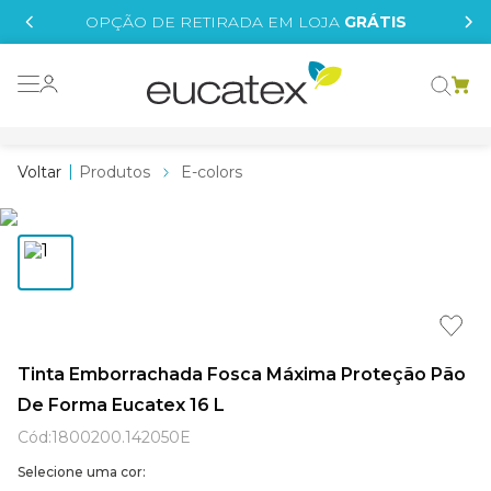
IS
OPÇÃO DE RETIRADA EM LOJA
GRÁTIS
o grafeno
 tinta
Produtos
E-colors
essence
borrachada
e
líquida
st tinta
Tinta Emborrachada Fosca Máxima Proteção Pão
De Forma Eucatex 16 L
tege
Cód
:
1800200.142050E
Selecione uma cor: