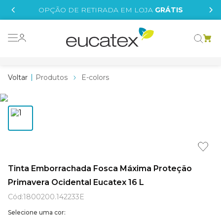
IS
OPÇÃO DE RETIRADA EM LOJA
GRÁTIS
o grafeno
essence
Produtos
E-colors
 tinta
borrachada
tege
líquida
st tinta
Tinta Emborrachada Fosca Máxima Proteção
Primavera Ocidental Eucatex 16 L
e
Cód
:
1800200.142233E
Selecione uma cor: