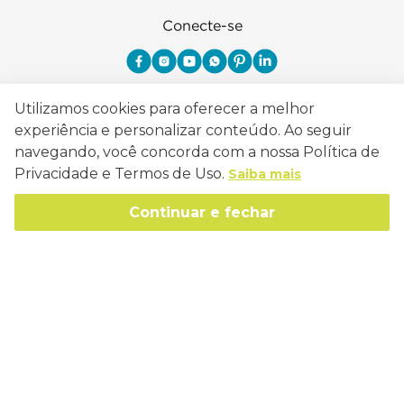
Conecte-se
Utilizamos cookies para oferecer a melhor
Como Trabalhamos
experiência e personalizar conteúdo. Ao seguir
navegando, você concorda com a nossa Política de
Política de Entrega
Sobre a Eucatex
Privacidade e Termos de Uso.
Saiba mais
Política de Privacidade
História
Continuar e fechar
Sustentabilidade
Trocas e Devoluções
Canal de Ética
Missão, Visão e Valores
Retire em Loja
Atendimento
Política de Patrocínio
Socioambiental
Regulamentos e Promoções
lojaeucatex@eucatex.com.br
Onde Estamos
Links Úteis
Reciclagem
Políticas de Revenda
SAC: 0800 170 21 00, Opção 1
Formas de pagamento
Mapa do Site
Manejo Florestal