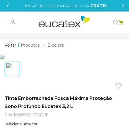
IS
OPÇÃO DE RETIRADA EM LOJA
GRÁTIS
o grafeno
 tinta
Produtos
E-colors
essence
borrachada
e
líquida
st tinta
Tinta Emborrachada Fosca Máxima Proteção
Sono Profundo Eucatex 3,2 L
tege
Cód
:
1800202.132426E
Selecione uma cor: