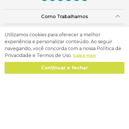
Como Trabalhamos
Política de Entrega
Sobre a Eucatex
Utilizamos cookies para oferecer a melhor
Política de Privacidade
História
experiência e personalizar conteúdo. Ao seguir
Sustentabilidade
Trocas e Devoluções
navegando, você concorda com a nossa Política de
Canal de Ética
Privacidade e Termos de Uso.
Saiba mais
Missão, Visão e Valores
Retire em Loja
Atendimento
Política de Patrocínio
Socioambiental
Continuar e fechar
Regulamentos e Promoções
lojaeucatex@eucatex.com.br
Onde Estamos
Links Úteis
Reciclagem
Políticas de Revenda
SAC: 0800 170 21 00, Opção 1
Formas de pagamento
Mapa do Site
Manejo Florestal