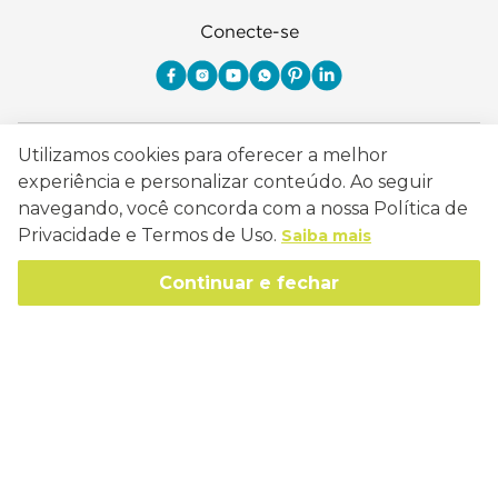
Conecte-se
Como Trabalhamos
Utilizamos cookies para oferecer a melhor
experiência e personalizar conteúdo. Ao seguir
Política de Entrega
Sobre a Eucatex
navegando, você concorda com a nossa Política de
Política de Privacidade
Privacidade e Termos de Uso.
Saiba mais
História
Sustentabilidade
Trocas e Devoluções
Continuar e fechar
Canal de Ética
Missão, Visão e Valores
Retire em Loja
Atendimento
Política de Patrocínio
Socioambiental
Regulamentos e Promoções
lojaeucatex@eucatex.com.br
Onde Estamos
Links Úteis
Reciclagem
Políticas de Revenda
SAC: 0800 170 21 00, Opção 1
Formas de pagamento
Mapa do Site
Manejo Florestal