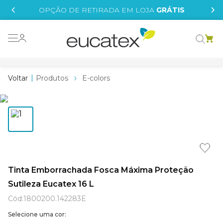
IS
OPÇÃO DE RETIRADA EM LOJA
GRÁTIS
o grafeno
 tinta
Produtos
E-colors
essence
borrachada
e
líquida
st tinta
Tinta Emborrachada Fosca Máxima Proteção
Sutileza Eucatex 16 L
tege
Cód
:
1800200.142283E
Selecione uma cor: