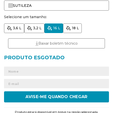
SUTILEZA
Selecione um tamanho:
3,6 L
3,2 L
16 L
18 L
Baixar boletim técnico
ENVIAR
Produto estará disponível em breve na região selecionada.