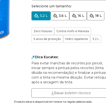
Selecione um tamanho:
3,2 L
3,6 L
16 L
18 L
Zero fissuras
Contra mofo e Maresia
5 anos de proteção
Hidro repelente
3.2 L
Dica Eucatex:
Para evitar manchas de recortes por pincel,
iniciar sempre a pintura pelos recortes (tinta
diluída na recomendação) e finalizar a pintura
com a tinta na mesma diluição. Evitar retoqu
após a secagem da tinta.
Baixar boletim técnico
Produto estará disponível em breve na região selecionada.