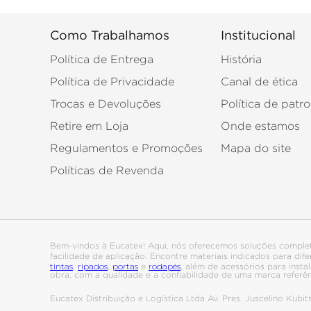
Como Trabalhamos
Institucional
Política de Entrega
História
Política de Privacidade
Canal de ética
Trocas e Devoluções
Política de patro
Retire em Loja
Onde estamos
Regulamentos e Promoções
Mapa do site
Políticas de Revenda
Bem-vindos à Eucatex! Aqui, nós oferecemos soluções comple
facilidade de aplicação. Encontre materiais indicados para di
tintas
ripados
portas
rodapés
,
,
e
, além de acessórios para ins
obra, com a qualidade e a confiabilidade de uma marca referê
Eucatex Distribuição e Logística Ltda Av. Pres. Juscelino Kub