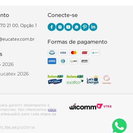
nto
Conecte-se
70 21 00, Opção 1
@eucatex.com.br
Formas de pagamento
s
o 2026
Eucatex 2026
para garantir desempenho e
pisos
 comerciais. Nós oferecemos
,
is adequados para cada etapa da
. 05.396.883/0001-14