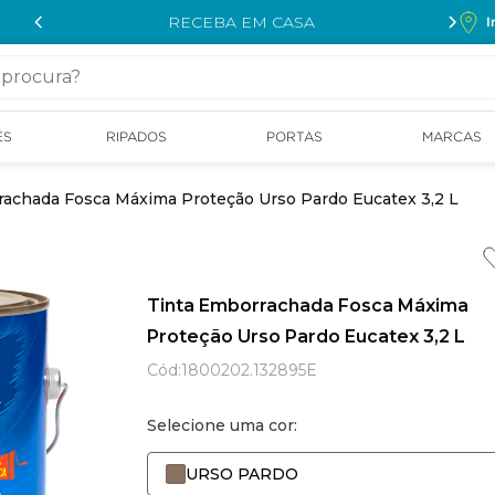
RECEBA EM CASA
I
cura?
ÉS
RIPADOS
PORTAS
MARCAS
rachada Fosca Máxima Proteção Urso Pardo Eucatex 3,2 L
Tinta Emborrachada Fosca Máxima
Proteção Urso Pardo Eucatex 3,2 L
Cód
:
1800202.132895E
Selecione uma cor:
URSO PARDO