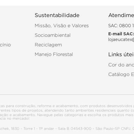
Sustentabilidade
Atendime
SAC: 0800 1
Missão, Visão e Valores
E-mail SAC:
Socioambiental
lojaeucatex
cínio
Reciclagem
Manejo Florestal
Links útei
Cor do an
Catálogo 
tas para construção, reforma e acabamento, com produtos desenvolvidos 
ferentes tipos de projetos, atendendo tanto ambientes residenciais quanto
talação e acabamento. Navegue pelas categorias e escolha os produtos ma
ncia no mercado!
itschek, 1830 - Torre 1 - 11º andar - Sala B 04543-900 - São Paulo-SP CNPJ