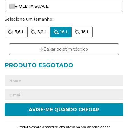
VIOLETA SUAVE
Selecione um tamanho:
3,6 L
3,2 L
16 L
18 L
Baixar boletim técnico
ENVIAR
Produto estará disponível em breve na região selecionada.