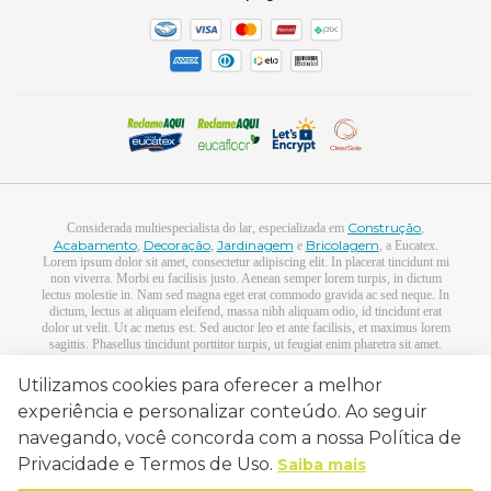
Manejo Florestal
Construção
Considerada multiespecialista do lar, especializada em
,
Acabamento
Decoração
Jardinagem
Bricolagem
,
,
e
, a Eucatex.
Lorem ipsum dolor sit amet, consectetur adipiscing elit. In placerat tincidunt mi
non viverra. Morbi eu facilisis justo. Aenean semper lorem turpis, in dictum
lectus molestie in. Nam sed magna eget erat commodo gravida ac sed neque. In
dictum, lectus at aliquam eleifend, massa nibh aliquam odio, id tincidunt erat
dolor ut velit. Ut ac metus est. Sed auctor leo et ante facilisis, et maximus lorem
sagittis. Phasellus tincidunt porttitor turpis, ut feugiat enim pharetra sit amet.
Proin lacinia, orci in consequat sagittis, augue diam convallis tortor, eu feugiat
urna felis in dui. Suspendisse nec mauris ut ex ultrices convallis. Donec mattis
Utilizamos cookies para oferecer a melhor
commodo blandit. Nunc eget lobortis metus, luctus facilisis lacus.]
experiência e personalizar conteúdo. Ao seguir
Eucatex Distribuição e Logística Ltda Av. Pres. Juscelino Kubitschek, 1830 -
navegando, você concorda com a nossa Política de
Torre 1 - 11º andar - Sala B 04543-900 - São Paulo-SP CNPJ.
Privacidade e Termos de Uso.
Saiba mais
05.396.883/0001-14