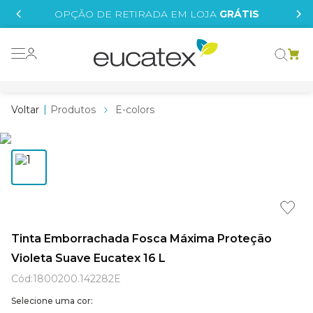
IS
OPÇÃO DE RETIRADA EM LOJA
GRÁTIS
o grafeno
essence
Produtos
E-colors
 tinta
borrachada
tege
líquida
e
Tinta Emborrachada Fosca Máxima Proteção
Violeta Suave Eucatex 16 L
st tinta
Cód
:
1800200.142282E
Selecione uma cor: