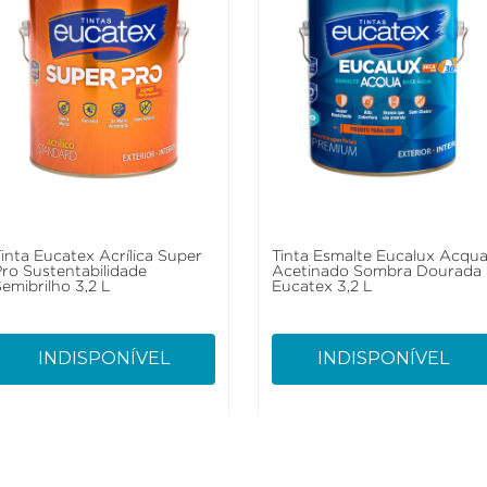
Tinta Eucatex Acrílica Super
Tinta Esmalte Eucalux Acqu
Pro Sustentabilidade
Acetinado Sombra Dourada
emibrilho 3,2 L
Eucatex 3,2 L
INDISPONÍVEL
INDISPONÍVEL