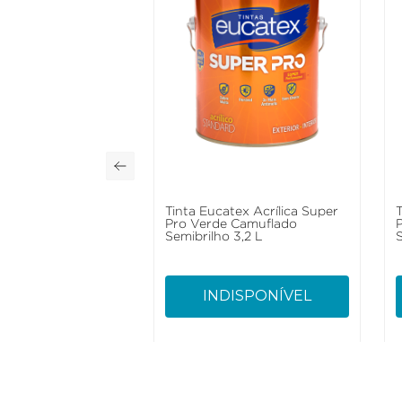
Tinta Eucatex Acrílica Super
Pro Verde Camuflado
Semibrilho 3,2 L
S
INDISPONÍVEL