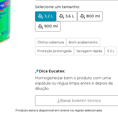
Selecione um tamanho:
3,2 L
3,6 L
800 ml
900 ml
Ótima cobertura
Bom acabamento
Proteção prolongada
Secagem rápida
3.2 L
Dica Eucatex:
Homogeneizar bem o produto com uma
espátula ou régua limpa antes e depois da
diluição.
Baixar boletim técnico
Produto estará disponível em breve na região selecionada.