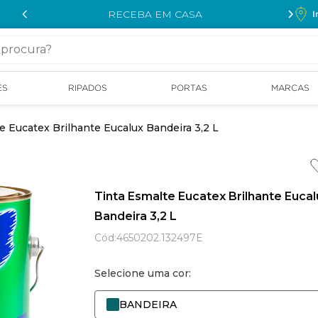
RECEBA EM CASA
I
cura?
ÉS
RIPADOS
PORTAS
MARCAS
e Eucatex Brilhante Eucalux Bandeira 3,2 L
Tinta Esmalte Eucatex Brilhante Eucal
Bandeira 3,2 L
Cód
:
4650202.132497E
Selecione uma cor:
BANDEIRA