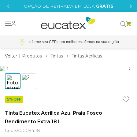
IS
OPÇÃO DE RETIRADA EM LOJA
GRÁTIS
o grafeno
essence
Informe seu CEP
 tinta
Produtos
Tintas
Tintas Acrílicas
borrachada
tege
líquida
5% OFF
e
Tinta Eucatex Acrílica Azul Praia Fosco
st tinta
Rendimento Extra 18 L
Cód
:
3900094.18