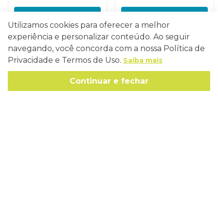
COMPRAR
COMPRAR
Utilizamos cookies para oferecer a melhor
experiência e personalizar conteúdo. Ao seguir
navegando, você concorda com a nossa Política de
Privacidade e Termos de Uso.
Saiba mais
Conecte-se
Continuar e fechar
Como Trabalhamos
Política de Entrega
Sobre a Eucatex
Política de Privacidade
História
Sustentabilidade
Trocas e Devoluções
Canal de Ética
Missão, Visão e Valores
Retire em Loja
Atendimento
Política de Patrocínio
Socioambiental
Regulamentos e Promoções