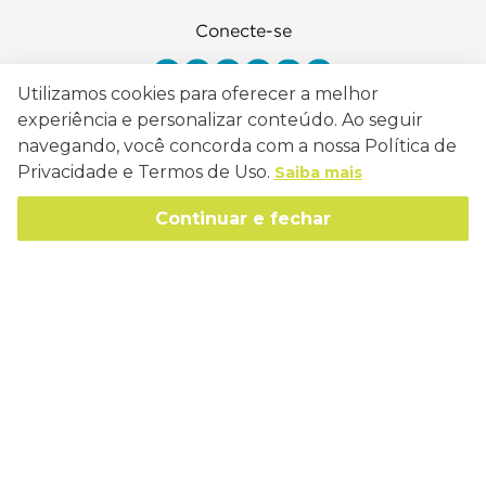
Conecte-se
Utilizamos cookies para oferecer a melhor
experiência e personalizar conteúdo. Ao seguir
navegando, você concorda com a nossa Política de
Como Trabalhamos
Privacidade e Termos de Uso.
Saiba mais
Política de Entrega
Sobre a Eucatex
Continuar e fechar
Política de Privacidade
História
Sustentabilidade
Trocas e Devoluções
Canal de Ética
Missão, Visão e Valores
Retire em Loja
Atendimento
Política de Patrocínio
Socioambiental
Regulamentos e Promoções
lojaeucatex@eucatex.com.br
Onde Estamos
Links Úteis
Reciclagem
Políticas de Revenda
SAC: 0800 170 21 00, Opção 1
Formas de pagamento
Mapa do Site
Manejo Florestal