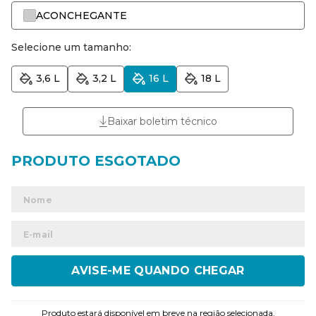
ACONCHEGANTE
Selecione um tamanho:
3,6 L
3,2 L
16 L
18 L
Baixar boletim técnico
ENVIAR
Produto estará disponível em breve na região selecionada.