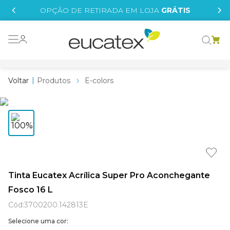
IS
OPÇÃO DE RETIRADA EM LOJA
GRÁTIS
o grafeno
essence
Produtos
E-colors
 tinta
borrachada
tege
líquida
e
Tinta Eucatex Acrílica Super Pro Aconchegante
Fosco 16 L
st tinta
Cód
:
3700200.142813E
Selecione uma cor: