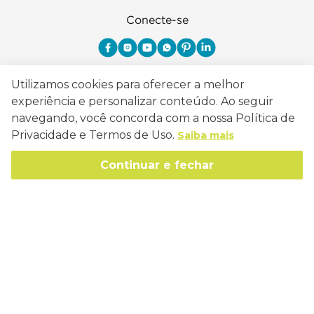
Conecte-se
Utilizamos cookies para oferecer a melhor
Como Trabalhamos
experiência e personalizar conteúdo. Ao seguir
navegando, você concorda com a nossa Política de
Política de Entrega
Sobre a Eucatex
Privacidade e Termos de Uso.
Saiba mais
Política de Privacidade
História
Continuar e fechar
Sustentabilidade
Trocas e Devoluções
Canal de Ética
Missão, Visão e Valores
Retire em Loja
Atendimento
Política de Patrocínio
Socioambiental
Regulamentos e Promoções
lojaeucatex@eucatex.com.br
Onde Estamos
Links Úteis
Reciclagem
Políticas de Revenda
SAC: 0800 170 21 00, Opção 1
Formas de pagamento
Mapa do Site
Manejo Florestal