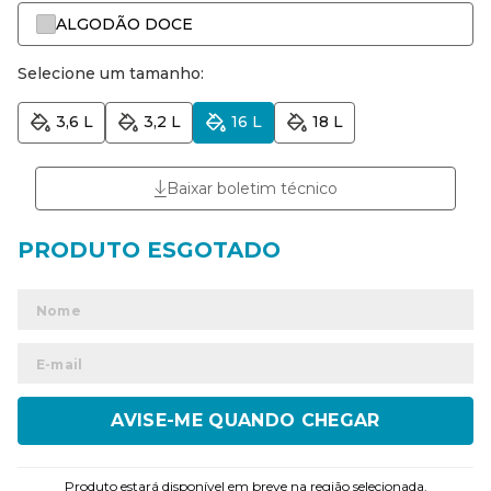
ALGODÃO DOCE
Selecione um tamanho:
3,6 L
3,2 L
16 L
18 L
Baixar boletim técnico
ENVIAR
Produto estará disponível em breve na região selecionada.