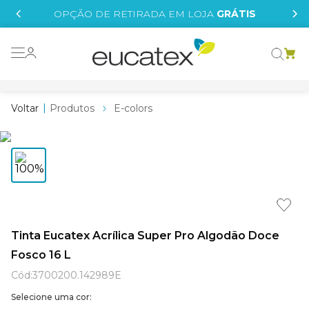
IS
OPÇÃO DE RETIRADA EM LOJA
GRÁTIS
o grafeno
essence
Produtos
E-colors
 tinta
borrachada
tege
líquida
st tinta
Tinta Eucatex Acrílica Super Pro Algodão Doce
Fosco 16 L
e
Cód
:
3700200.142989E
Selecione uma cor: