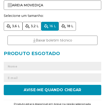
AREIA MOVEDIÇA
Selecione um tamanho:
3,6 L
3,2 L
16 L
18 L
Baixar boletim técnico
ENVIAR
Produto estará disponível em breve na região selecionada.