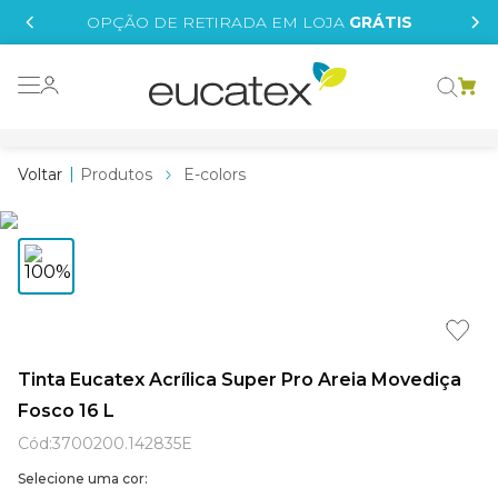
IS
OPÇÃO DE RETIRADA EM LOJA
GRÁTIS
o grafeno
essence
Produtos
E-colors
 tinta
borrachada
tege
líquida
e
Tinta Eucatex Acrílica Super Pro Areia Movediça
Fosco 16 L
st tinta
Cód
:
3700200.142835E
Selecione uma cor: