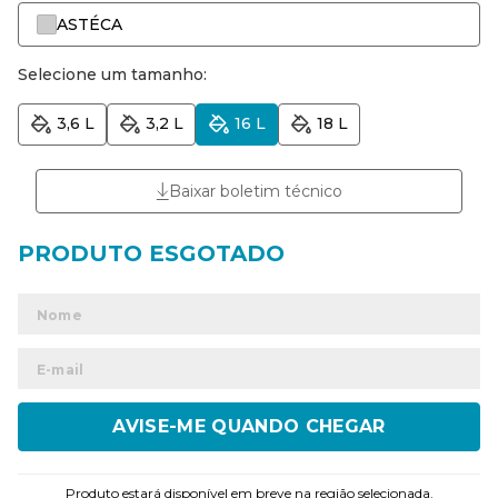
ASTÉCA
Selecione um tamanho:
3,6 L
3,2 L
16 L
18 L
Baixar boletim técnico
ENVIAR
Produto estará disponível em breve na região selecionada.