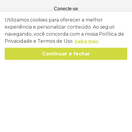
Conecte-se
Utilizamos cookies para oferecer a melhor
experiência e personalizar conteúdo. Ao seguir
navegando, você concorda com a nossa Política de
Como Trabalhamos
Privacidade e Termos de Uso.
Saiba mais
Política de Entrega
Continuar e fechar
Sobre a Eucatex
Política de Privacidade
História
Sustentabilidade
Trocas e Devoluções
Canal de Ética
Missão, Visão e Valores
Retire em Loja
Atendimento
Política de Patrocínio
Socioambiental
Regulamentos e Promoções
lojaeucatex@eucatex.com.br
Onde Estamos
Links Úteis
Reciclagem
Políticas de Revenda
SAC: 0800 170 21 00, Opção 1
Formas de pagamento
Mapa do Site
Manejo Florestal