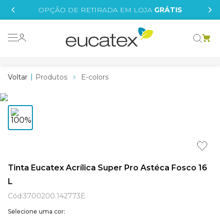
IS
OPÇÃO DE RETIRADA EM LOJA
GRÁTIS
o grafeno
essence
Produtos
E-colors
 tinta
borrachada
tege
líquida
e
Tinta Eucatex Acrílica Super Pro Astéca Fosco 16
L
st tinta
Cód
:
3700200.142773E
Selecione uma cor: