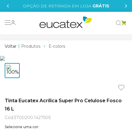
IS
OPÇÃO DE RETIRADA EM LOJA
GRÁTIS
o grafeno
essence
Produtos
E-colors
 tinta
borrachada
tege
líquida
e
Tinta Eucatex Acrílica Super Pro Celulose Fosco
16 L
st tinta
Cód
:
3700200.142750E
Selecione uma cor: