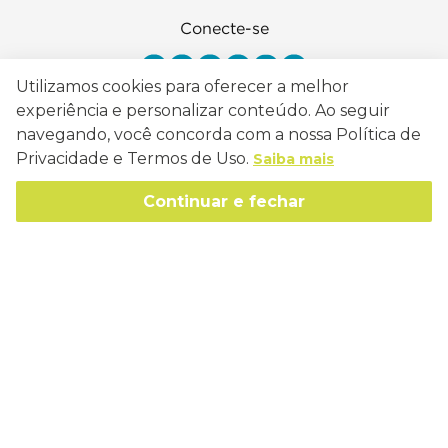
Conecte-se
Utilizamos cookies para oferecer a melhor
experiência e personalizar conteúdo. Ao seguir
navegando, você concorda com a nossa Política de
Como Trabalhamos
Privacidade e Termos de Uso.
Saiba mais
Política de Entrega
Sobre a Eucatex
Continuar e fechar
Política de Privacidade
História
Sustentabilidade
Trocas e Devoluções
Canal de Ética
Missão, Visão e Valores
Retire em Loja
Atendimento
Política de Patrocínio
Socioambiental
Regulamentos e Promoções
lojaeucatex@eucatex.com.br
Onde Estamos
Links Úteis
Reciclagem
Políticas de Revenda
SAC: 0800 170 21 00, Opção 1
Formas de pagamento
Mapa do Site
Manejo Florestal