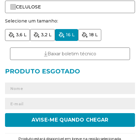
CELULOSE
Selecione um tamanho:
3,6 L
3,2 L
16 L
18 L
Baixar boletim técnico
ENVIAR
Produto estará disponível em breve na região selecionada.