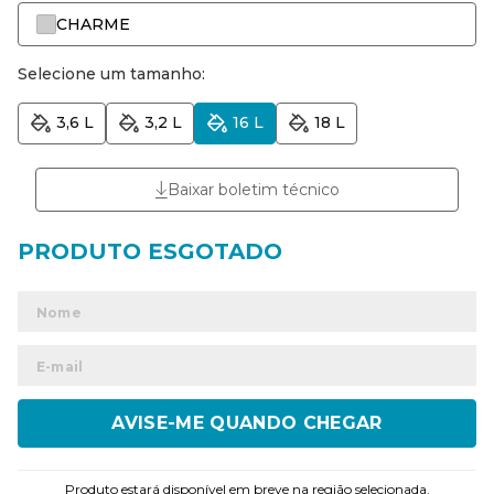
CHARME
Selecione um tamanho:
3,6 L
3,2 L
16 L
18 L
Baixar boletim técnico
ENVIAR
Produto estará disponível em breve na região selecionada.