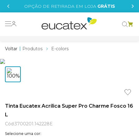
IS
OPÇÃO DE RETIRADA EM LOJA
GRÁTIS
o grafeno
 tinta
Produtos
E-colors
essence
borrachada
e
líquida
st tinta
Tinta Eucatex Acrílica Super Pro Charme Fosco 16
L
tege
Cód
:
3700201.142228E
Selecione uma cor: