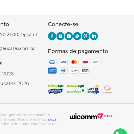
nto
Conecte-se
70 21 00, Opção 1
@eucatex.com.br
Formas de pagamento
s
o 2026
Eucatex 2026
para garantir desempenho e
pisos
 comerciais. Nós oferecemos
,
is adequados para cada etapa da