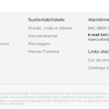
Sustentabilidade
Atendime
SAC: 0800 1
Missão, Visão e Valores
E-mail SAC:
Socioambiental
lojaeucatex
cínio
Reciclagem
Manejo Florestal
Links útei
Cor do an
Catálogo 
tas para construção, reforma e acabamento, com produtos desenvolvidos 
ferentes tipos de projetos, atendendo tanto ambientes residenciais quanto
talação e acabamento. Navegue pelas categorias e escolha os produtos ma
ncia no mercado!