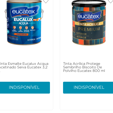
Tinta Esmalte Eucalux Acqua
Tinta Acrílica Protege
Acetinado Seiva Eucatex 3,2
Semibrilho Biscoito De
L
Polvilho Eucatex 800 ml
INDISPONÍVEL
INDISPONÍVEL