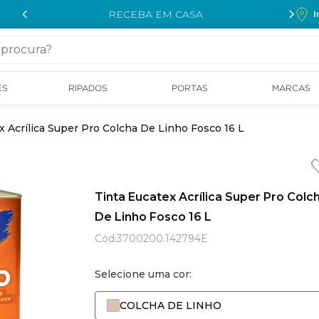
RECEBA EM CASA
I
cura?
ÉS
RIPADOS
PORTAS
MARCAS
x Acrílica Super Pro Colcha De Linho Fosco 16 L
Tinta Eucatex Acrílica Super Pro Colc
De Linho Fosco 16 L
Cód
:
3700200.142794E
Selecione uma cor:
COLCHA DE LINHO