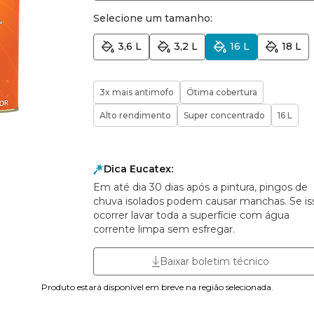
Selecione um tamanho:
3,6 L
3,2 L
16 L
18 L
3x mais antimofo
Ótima cobertura
Alto rendimento
Super concentrado
16 L
Dica Eucatex:
Em até dia 30 dias após a pintura, pingos de
chuva isolados podem causar manchas. Se is
ocorrer lavar toda a superfície com água
corrente limpa sem esfregar.
Baixar boletim técnico
Produto estará disponível em breve na região selecionada.