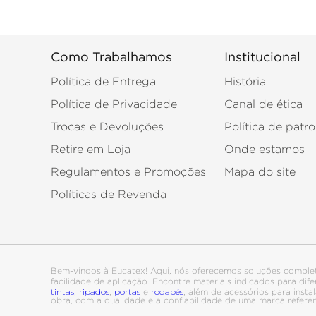
Como Trabalhamos
Institucional
Política de Entrega
História
Política de Privacidade
Canal de ética
Trocas e Devoluções
Política de patro
Retire em Loja
Onde estamos
Regulamentos e Promoções
Mapa do site
Políticas de Revenda
Bem-vindos à Eucatex! Aqui, nós oferecemos soluções comple
facilidade de aplicação. Encontre materiais indicados para di
tintas
ripados
portas
rodapés
,
,
e
, além de acessórios para ins
obra, com a qualidade e a confiabilidade de uma marca referê