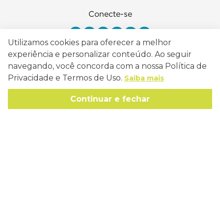
Conecte-se
Utilizamos cookies para oferecer a melhor
experiência e personalizar conteúdo. Ao seguir
navegando, você concorda com a nossa Política de
Como Trabalhamos
Privacidade e Termos de Uso.
Saiba mais
Política de Entrega
Sobre a Eucatex
Continuar e fechar
Política de Privacidade
História
Sustentabilidade
Trocas e Devoluções
Canal de Ética
Missão, Visão e Valores
Retire em Loja
Atendimento
Política de Patrocínio
Socioambiental
Regulamentos e Promoções
lojaeucatex@eucatex.com.br
Onde Estamos
Links Úteis
Reciclagem
Políticas de Revenda
SAC: 0800 170 21 00, Opção 1
Formas de pagamento
Mapa do Site
Manejo Florestal