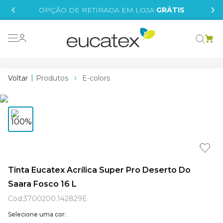
IS
OPÇÃO DE RETIRADA EM LOJA
GRÁTIS
o grafeno
essence
Produtos
E-colors
 tinta
borrachada
tege
líquida
e
Tinta Eucatex Acrílica Super Pro Deserto Do
Saara Fosco 16 L
st tinta
Cód
:
3700200.142829E
Selecione uma cor: