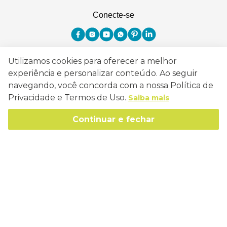
Conecte-se
Utilizamos cookies para oferecer a melhor
Como Trabalhamos
experiência e personalizar conteúdo. Ao seguir
navegando, você concorda com a nossa Política de
Política de Entrega
Sobre a Eucatex
Privacidade e Termos de Uso.
Saiba mais
Política de Privacidade
História
Continuar e fechar
Sustentabilidade
Trocas e Devoluções
Canal de Ética
Missão, Visão e Valores
Retire em Loja
Atendimento
Política de Patrocínio
Socioambiental
Regulamentos e Promoções
lojaeucatex@eucatex.com.br
Onde Estamos
Links Úteis
Reciclagem
Políticas de Revenda
SAC: 0800 170 21 00, Opção 1
Formas de pagamento
Mapa do Site
Manejo Florestal