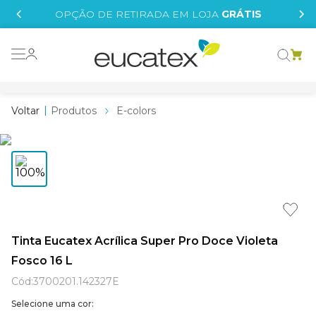
IS
OPÇÃO DE RETIRADA EM LOJA
GRÁTIS
o grafeno
 tinta
Produtos
E-colors
essence
borrachada
e
líquida
st tinta
Tinta Eucatex Acrílica Super Pro Doce Violeta
Fosco 16 L
tege
Cód
:
3700201.142327E
Selecione uma cor: