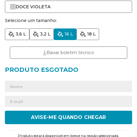
DOCE VIOLETA
Selecione um tamanho:
3,6 L
3,2 L
16 L
18 L
Baixar boletim técnico
ENVIAR
Produto estará disponível em breve na região selecionada.