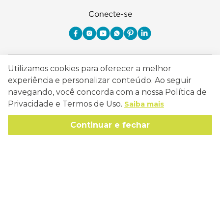
Conecte-se
Como Trabalhamos
Utilizamos cookies para oferecer a melhor
experiência e personalizar conteúdo. Ao seguir
Política de Entrega
Sobre a Eucatex
navegando, você concorda com a nossa Política de
Política de Privacidade
Privacidade e Termos de Uso.
Saiba mais
História
Sustentabilidade
Trocas e Devoluções
Continuar e fechar
Canal de Ética
Missão, Visão e Valores
Retire em Loja
Atendimento
Política de Patrocínio
Socioambiental
Regulamentos e Promoções
lojaeucatex@eucatex.com.br
Onde Estamos
Links Úteis
Reciclagem
Políticas de Revenda
SAC: 0800 170 21 00, Opção 1
Formas de pagamento
Mapa do Site
Manejo Florestal