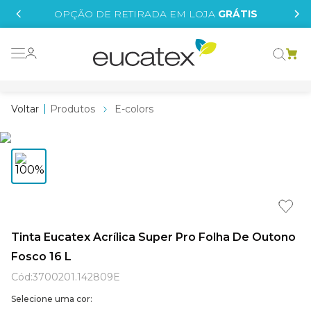
IS
OPÇÃO DE RETIRADA EM LOJA
GRÁTIS
o grafeno
essence
Produtos
E-colors
 tinta
borrachada
tege
líquida
st tinta
Tinta Eucatex Acrílica Super Pro Folha De Outono
Fosco 16 L
e
Cód
:
3700201.142809E
Selecione uma cor: