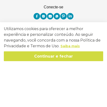
Conecte-se
Utilizamos cookies para oferecer a melhor
Como Trabalhamos
experiência e personalizar conteúdo. Ao seguir
navegando, você concorda com a nossa Política de
Política de Entrega
Sobre a Eucatex
Privacidade e Termos de Uso.
Saiba mais
Política de Privacidade
História
Continuar e fechar
Sustentabilidade
Trocas e Devoluções
Canal de Ética
Missão, Visão e Valores
Retire em Loja
Atendimento
Política de Patrocínio
Socioambiental
Regulamentos e Promoções
lojaeucatex@eucatex.com.br
Onde Estamos
Links Úteis
Reciclagem
Políticas de Revenda
SAC: 0800 170 21 00, Opção 1
Formas de pagamento
Mapa do Site
Manejo Florestal