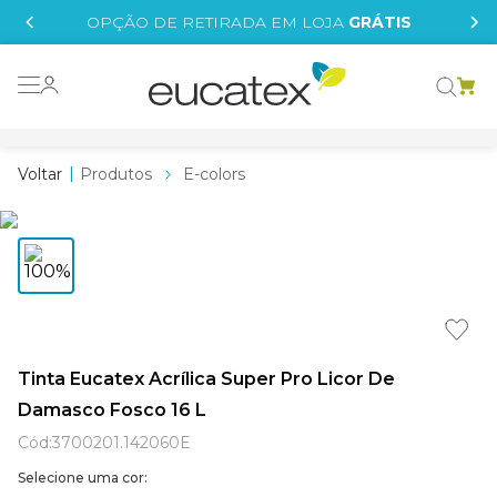
IS
OPÇÃO DE RETIRADA EM LOJA
GRÁTIS
o grafeno
 tinta
Produtos
E-colors
essence
borrachada
e
líquida
st tinta
Tinta Eucatex Acrílica Super Pro Licor De
Damasco Fosco 16 L
tege
Cód
:
3700201.142060E
Selecione uma cor: