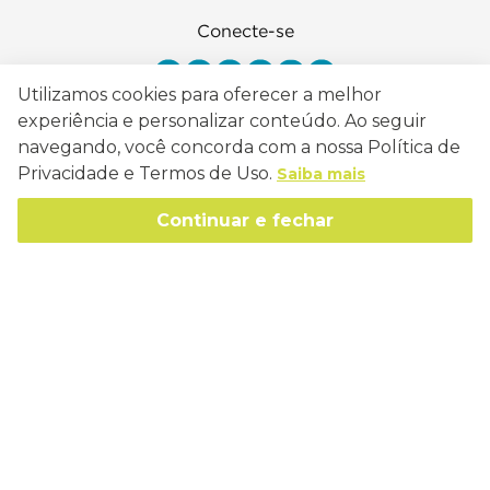
Conecte-se
Utilizamos cookies para oferecer a melhor
experiência e personalizar conteúdo. Ao seguir
navegando, você concorda com a nossa Política de
Como Trabalhamos
Privacidade e Termos de Uso.
Saiba mais
Política de Entrega
Sobre a Eucatex
Continuar e fechar
Política de Privacidade
História
Sustentabilidade
Trocas e Devoluções
Canal de Ética
Missão, Visão e Valores
Retire em Loja
Atendimento
Política de Patrocínio
Socioambiental
Regulamentos e Promoções
lojaeucatex@eucatex.com.br
Onde Estamos
Links Úteis
Reciclagem
Políticas de Revenda
SAC: 0800 170 21 00, Opção 1
Formas de pagamento
Mapa do Site
Manejo Florestal