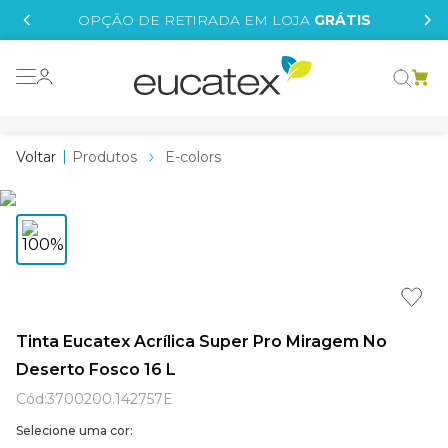
IS
OPÇÃO DE RETIRADA EM LOJA
GRÁTIS
o grafeno
essence
Produtos
E-colors
 tinta
borrachada
tege
líquida
st tinta
Tinta Eucatex Acrílica Super Pro Miragem No
Deserto Fosco 16 L
e
Cód
:
3700200.142757E
Selecione uma cor: