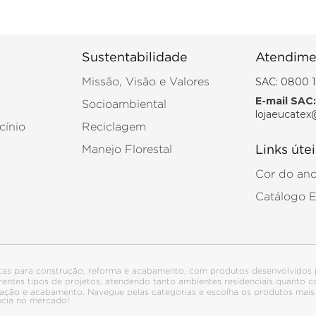
Sustentabilidade
Atendime
SAC: 0800 1
Missão, Visão e Valores
E-mail SAC:
Socioambiental
lojaeucatex
cínio
Reciclagem
Manejo Florestal
Links útei
Cor do an
Catálogo 
tas para construção, reforma e acabamento, com produtos desenvolvidos 
ferentes tipos de projetos, atendendo tanto ambientes residenciais quanto
talação e acabamento. Navegue pelas categorias e escolha os produtos ma
ncia no mercado!