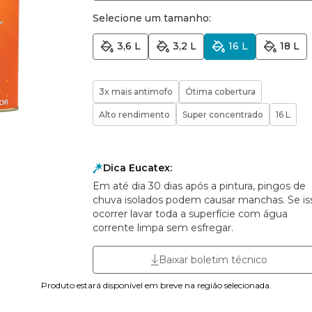
Selecione um tamanho:
3,6 L
3,2 L
16 L
18 L
3x mais antimofo
Ótima cobertura
Alto rendimento
Super concentrado
16 L
Dica Eucatex:
Em até dia 30 dias após a pintura, pingos de
chuva isolados podem causar manchas. Se is
ocorrer lavar toda a superfície com água
corrente limpa sem esfregar.
Baixar boletim técnico
Produto estará disponível em breve na região selecionada.