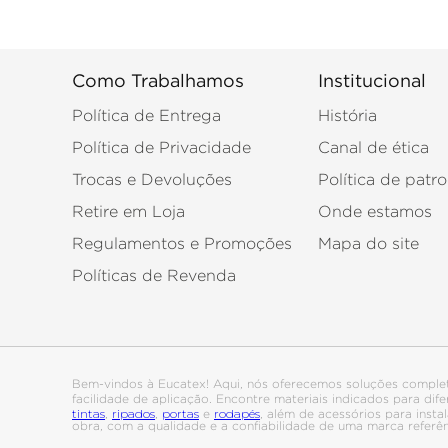
Como Trabalhamos
Institucional
Política de Entrega
História
Política de Privacidade
Canal de ética
Trocas e Devoluções
Política de patro
Retire em Loja
Onde estamos
Regulamentos e Promoções
Mapa do site
Políticas de Revenda
Bem-vindos à Eucatex! Aqui, nós oferecemos soluções comple
facilidade de aplicação. Encontre materiais indicados para di
tintas
ripados
portas
rodapés
,
,
e
, além de acessórios para ins
obra, com a qualidade e a confiabilidade de uma marca referê