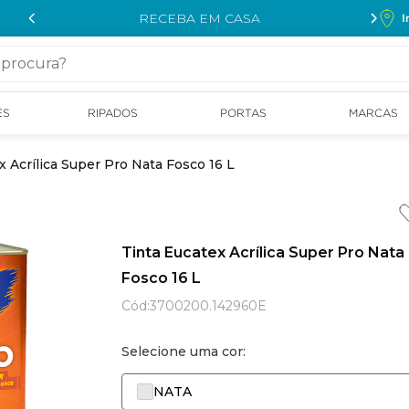
RECEBA EM CASA
I
cura?
ÉS
RIPADOS
PORTAS
MARCAS
x Acrílica Super Pro Nata Fosco 16 L
Tinta Eucatex Acrílica Super Pro Nata
Fosco 16 L
Cód
:
3700200.142960E
Selecione uma cor:
NATA