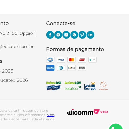
nto
Conecte-se
70 21 00, Opção 1
@eucatex.com.br
Formas de pagamento
s
o 2026
Eucatex 2026
para garantir desempenho e
pisos
 comerciais. Nós oferecemos
,
is adequados para cada etapa da